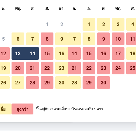
หา
พ.
พฤ.
ศ.
ส.
อา.
จ.
อ.
พ.
พฤ.
ศ.
1
2
1
2
3
4
ี่สุด ราคาต่อคืน
5
6
7
8
9
7
8
9
10
11
หมด (ต่อคืน)
12
13
14
15
16
14
15
16
17
18
2,174
เช็คดีล
19
20
21
22
23
21
22
23
24
25
26
27
28
29
30
28
29
30
2,225
เช็คดีล
2,372
เช็คดีล
ลี่ย
สูงกว่า
ขึ้นอยู่กับราคาเฉลี่ยของโรงแรมระดับ 3 ดาว
4 รายการ