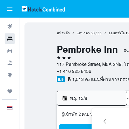
ตั๋วเครื่องบิน
หน้าหลัก
แคนาดา
63,556
ออนตาริโอ
1
โรงแรม
Pembroke Inn
รถเช่า
อิน
3 ดาว
เที่ยวบิน+โรงแรม
117 Pembroke Street, M5A 2N9, 
+1 416 925 8456
สำรวจ
ดี
1,513 คะแนนที่ผ่านการตร
6.9
ทริป
พฤ. 13/8
-
ภาษาไทย
ผู้เข้าพัก 2 คน, ห้องพัก 1 ห้อง