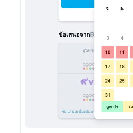
ค้น
จ.
อ.
฿2,174
ข้อเสนอจาก
/
ราคาที่ถูกท
3
4
ผู้ให้บริการ
ทั้ง
10
11
฿
17
18
24
25
฿
31
฿
ถูกกว่า
เฉ
ข้อเสนอเพิ่มเติมจาก Pembroke Inn 4