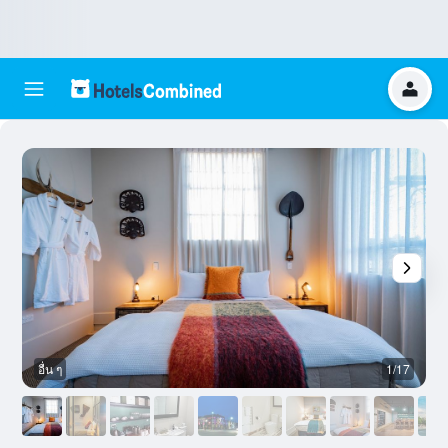
อื่น ๆ
1/17
อ