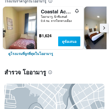
โรงแรมราคาถูกในโออามารู
Coastal Accommodation
โออามารู, นิวซีแลนด์
0.4 กม. จากใจกลางเมือง
฿1,624
ดูข้อเสนอ
ดูโรงแรมที่ถูกที่สุดในโออามารู
สำรวจ โออามารู