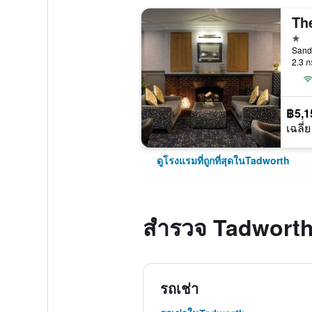
Th
1 ด
2.3 ก
฿5,1
เฉลี่ย
ดูโรงแรมที่ถูกที่สุดในTadworth
สำรวจ Tadwort
รถเช่า