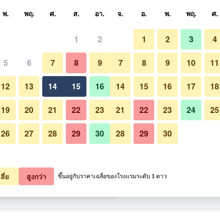
หา
พ.
พฤ.
ศ.
ส.
อา.
จ.
อ.
พ.
พฤ.
ศ.
1
2
1
2
3
4
ี่สุด ราคาต่อคืน
5
6
7
8
9
7
8
9
10
11
ห้องนอน
หมด (ต่อคืน)
12
13
14
15
16
14
15
16
17
18
2,085
เช็คดีล
19
20
21
22
23
21
22
23
24
25
26
27
28
29
30
28
29
30
รูปภาพของ Premier Inn Epsom 
2,365
เช็คดีล
2,809
เช็คดีล
ลี่ย
สูงกว่า
ขึ้นอยู่กับราคาเฉลี่ยของโรงแรมระดับ 3 ดาว
som South 4 รายการ