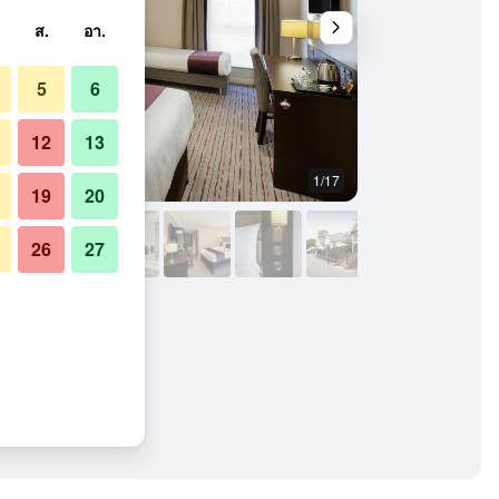
ส.
อา.
5
6
12
13
1/17
อาคาร
19
20
26
27
South