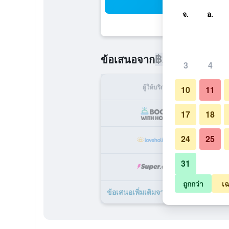
ค้น
จ.
อ.
฿2,085
ข้อเสนอจาก
/
ราคาที่ถูกท
3
4
ผู้ให้บริการ
ทั้ง
10
11
฿
17
18
24
25
฿
31
฿
ถูกกว่า
เฉ
ข้อเสนอเพิ่มเติมจาก Premier Inn Ep