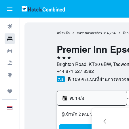
ตั๋วเครื่องบิน
หน้าหลัก
สหราชอาณาจักร
314,764
อัง
โรงแรม
Premier Inn Ep
รถเช่า
3 ดาว
เที่ยวบิน+โรงแรม
Brighton Road, KT20 6BW, Tadwor
+44 871 527 8382
สำรวจ
ดี
109 คะแนนที่ผ่านการตรวจ
7.8
ทริป
ศ. 14/8
-
ภาษาไทย
ผู้เข้าพัก 2 คน, ห้องพัก 1 ห้อง