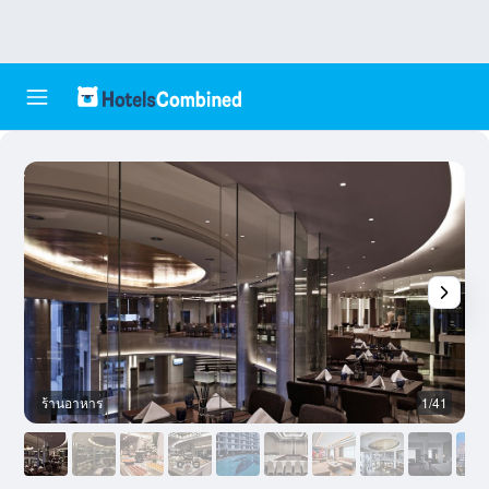
ร้านอาหาร
1/41
ล