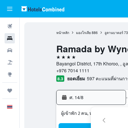
ตั๋วเครื่องบิน
หน้าหลัก
มองโกเลีย
886
อูลานบาตอร์
73
โรงแรม
Ramada by Wynd
รถเช่า
4 ดาว
เที่ยวบิน+โรงแรม
Bayangol District, 17th Khoroo, , อ
+976 7014 1111
สำรวจ
ยอดเยี่ยม
597 คะแนนที่ผ่านก
8.3
ทริป
ศ. 14/8
-
ภาษาไทย
ผู้เข้าพัก 2 คน, ห้องพัก 1 ห้อง