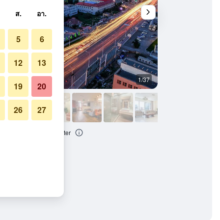
ส.
อา.
5
6
12
13
1/37
บาร์
19
20
26
27
 Ulaanbaatar City Center