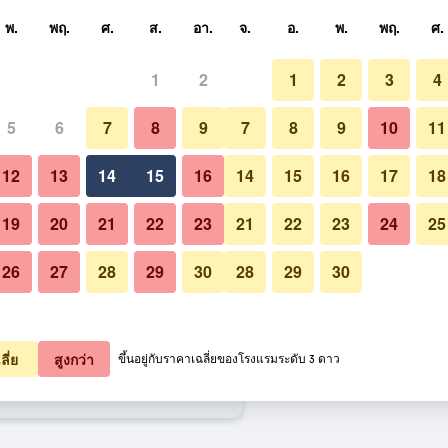
หา
พ.
พฤ.
ศ.
ส.
อา.
จ.
อ.
พ.
พฤ.
ศ.
1
2
1
2
3
4
ี่สุด ราคาต่อคืน
5
6
7
8
9
7
8
9
10
11
อาคาร
หมด (ต่อคืน)
12
13
14
15
16
14
15
16
17
18
2,308
เช็คดีล
19
20
21
22
23
21
22
23
24
25
26
27
28
29
30
28
29
30
รูปภาพของ Ramada by Wyndham
2,326
เช็คดีล
2,414
เช็คดีล
ลี่ย
สูงกว่า
ขึ้นอยู่กับราคาเฉลี่ยของโรงแรมระดับ 3 ดาว
dham Ulaanbaatar City Center 32