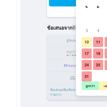
ค้น
จ.
อ.
฿2,308
ข้อเสนอจาก
/
ราคาที่ถูกท
3
4
ผู้ให้บริการ
ทั้ง
10
11
฿
17
18
24
25
฿
31
฿
ถูกกว่า
เฉ
ข้อเสนอเพิ่มเติมจาก Ramada by Wyn
รายการ