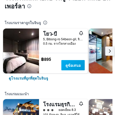
เพอร์ลา
โรงแรมราคาถูกในจินจู
โยว-บี
5, Bibong-ro 54beon-gil, จินจู, เกาหลีใต้
0.5 กม. จากใจกลางเมือง
฿895
ดูข้อเสนอ
ดูโรงแรมที่ถูกที่สุดในจินจู
โรงแรมแนะนำ
โรงแรมธุรกิจโกลเด้น
ให้ 3 ดาว
ยอดเยี่ยม 8.3
101 Ena-ro, จินจู, เกาหลีใต้