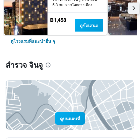
5.3 กม. จากใจกลางเมือง
฿1,458
ดูข้อเสนอ
ดูโรงแรมที่แนะนำอื่น ๆ
สำรวจ จินจู
ดูบนแผนที่