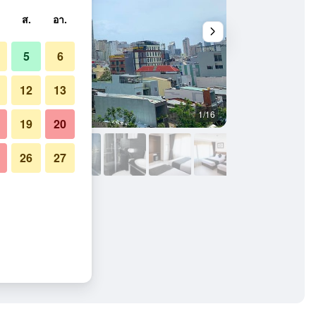
ส.
อา.
5
6
12
13
1/16
อื่น ๆ
19
20
26
27