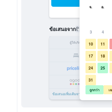
ค้น
จ.
อ.
฿262
ข้อเสนอจาก
/
ราคาที่ถูกที่
3
4
ผู้ให้บริการ
ทั้ง
10
11
17
18
24
25
31
ถูกกว่า
เฉ
ข้อเสนอเพิ่มเติมจาก Robin Hotel Dan