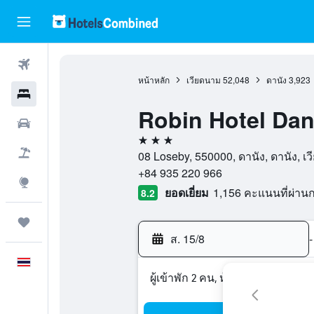
ตั๋วเครื่องบิน
หน้าหลัก
เวียดนาม
52,048
ดานัง
3,923
โรงแรม
Robin Hotel Da
รถเช่า
3 ดาว
เที่ยวบิน+โรงแรม
08 Loseby, 550000, ดานัง, ดานัง, เ
+84 935 220 966
สำรวจ
ยอดเยี่ยม
1,156 คะแนนที่ผ่า
8.2
ทริป
ส. 15/8
-
ภาษาไทย
ผู้เข้าพัก 2 คน, ห้องพัก 1 ห้อง