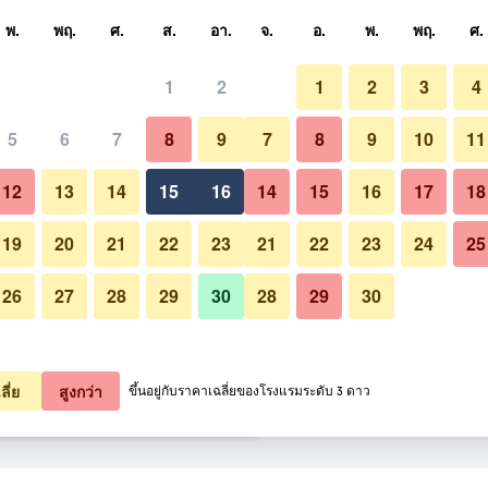
หา
พ.
พฤ.
ศ.
ส.
อา.
จ.
อ.
พ.
พฤ.
ศ.
1
2
1
2
3
4
สุด ราคาต่อคืน
5
6
7
8
9
7
8
9
10
11
วิวภายนอก
หมด (ต่อคืน)
12
13
14
15
16
14
15
16
17
18
฿262
เช็คดีล
19
20
21
22
23
21
22
23
24
25
26
27
28
29
30
28
29
30
฿290
เช็คดีล
รูปภาพของ Robin Hotel Danang
฿352
เช็คดีล
ลี่ย
สูงกว่า
ขึ้นอยู่กับราคาเฉลี่ยของโรงแรมระดับ 3 ดาว
ang 16 รายการ