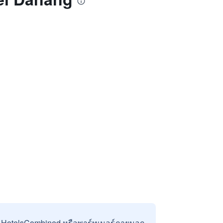
บ HotelsCombined หรือพาร์ทเนอร์ภายนอก