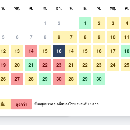
หา
พ.
พฤ.
ศ.
ส.
อา.
จ.
อ.
พ.
พฤ.
ศ.
1
2
1
2
3
4
ี่สุด ราคาต่อคืน
5
6
7
8
9
7
8
9
10
11
ร้านอาหาร
หมด (ต่อคืน)
12
13
14
15
16
14
15
16
17
18
1,227
เช็คดีล
19
20
21
22
23
21
22
23
24
25
26
27
28
29
30
28
29
30
รูปภาพของ Hotel Roza
1,229
เช็คดีล
1,240
เช็คดีล
ลี่ย
สูงกว่า
ขึ้นอยู่กับราคาเฉลี่ยของโรงแรมระดับ 3 ดาว
ยการ