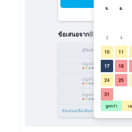
ค้น
จ.
อ.
฿1,227
ข้อเสนอจาก
/
ราคาที่ถูกท
3
4
ผู้ให้บริการ
ทั้ง
10
11
฿
17
18
24
25
฿
31
฿
ถูกกว่า
เฉ
ข้อเสนอเพิ่มเติมจาก Hotel Roza 17 รา