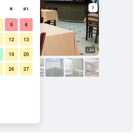
ส.
อา.
5
6
12
13
1/24
ร้านอาหาร
19
20
26
27