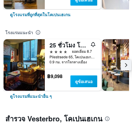
ดูโรงแรมที่ถูกที่สุดในโคเปนเฮเกน
โรงแรมแนะนำ
25 ชั่วโมง โรงแรม Indre By
4 ดาว
ยอดเยี่ยม 8.7
Pilestraede 65, โคเปนเฮเกน, โคเปนเฮเกน, เดนมาร์ก
0.9 กม. จากใจกลางเมือง
฿9,098
ดูข้อเสนอ
ดูโรงแรมที่แนะนำอื่น ๆ
สำรวจ Vesterbro, โคเปนเฮเกน