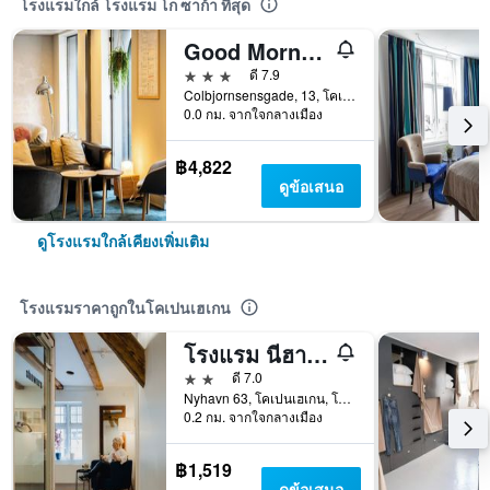
โรงแรมใกล้ โรงแรม โก ซาก้า ที่สุด
Good Morning City Copenhagen Star
3 ดาว
ดี 7.9
Colbjornsensgade, 13, โคเปนเฮเกน, โคเปนเฮเกน, เดนมาร์ก
0.0 กม. จากใจกลางเมือง
฿4,822
ดูข้อเสนอ
ดูโรงแรมใกล้เคียงเพิ่มเติม
โรงแรมราคาถูกในโคเปนเฮเกน
โรงแรม นีฮาวน์63
2 ดาว
ดี 7.0
Nyhavn 63, โคเปนเฮเกน, โคเปนเฮเกน, เดนมาร์ก
0.2 กม. จากใจกลางเมือง
฿1,519
ดูข้อเสนอ