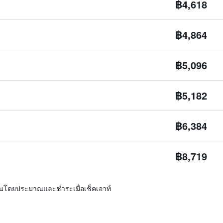
฿4,618
฿4,864
฿5,096
฿5,182
฿6,384
฿8,719
ิ่นโดยประมาณและชำระเมื่อเช็คเอาท์