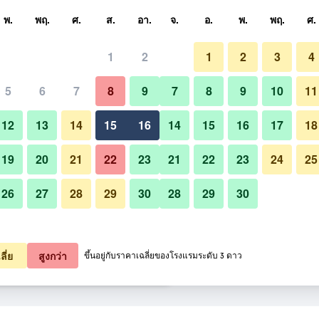
หา
พ.
พฤ.
ศ.
ส.
อา.
จ.
อ.
พ.
พฤ.
ศ.
1
2
1
2
3
4
ี่สุด ราคาต่อคืน
5
6
7
8
9
7
8
9
10
11
เลานจ์
หมด (ต่อคืน)
12
13
14
15
16
14
15
16
17
18
1,997
เช็คดีล
19
20
21
22
23
21
22
23
24
25
26
27
28
29
30
28
29
30
รูปภาพของ ซานวอนท์เรสซิเดนเซ
3,631
เช็คดีล
3,709
เช็คดีล
ลี่ย
สูงกว่า
ขึ้นอยู่กับราคาเฉลี่ยของโรงแรมระดับ 3 ดาว
ดนเซส ไทเป 23 รายการ