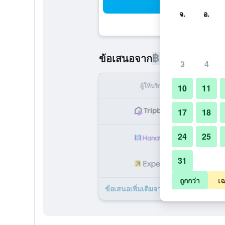
ค้น
จ.
อ.
฿1,997
ข้อเสนอจาก
/
ราคาที่ถูกท
3
4
ผู้ให้บริการ
ทั้ง
10
11
฿
17
18
24
25
฿
31
฿
ถูกกว่า
เฉ
ข้อเสนอเพิ่มเติมจาก ซานวอนท์เรสซิเ