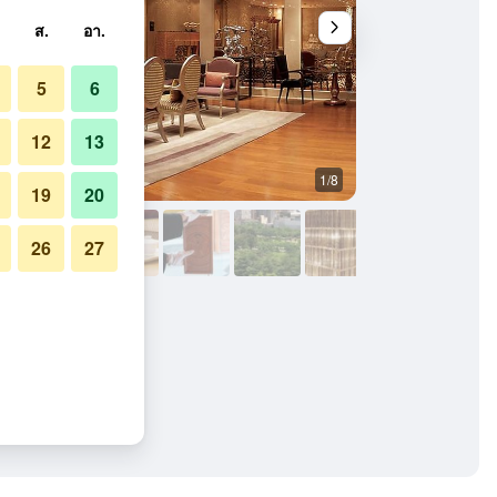
ส.
อา.
5
6
12
13
1/8
อื่น ๆ
19
20
26
27
ส ไทเป