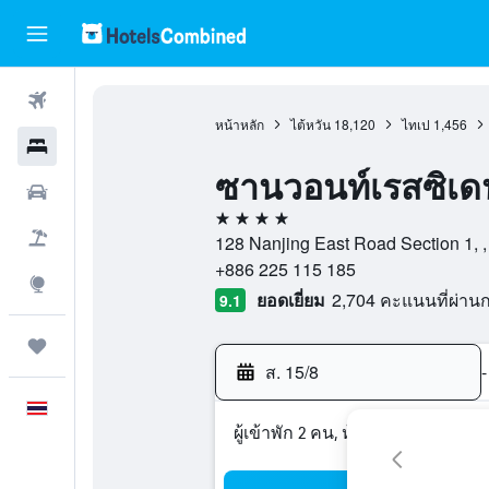
ตั๋วเครื่องบิน
หน้าหลัก
ไต้หวัน
18,120
ไทเป
1,456
โรงแรม
ซานวอนท์เรสซิเด
รถเช่า
4 ดาว
เที่ยวบิน+โรงแรม
128 Nanjing East Road Section 1, , 
+886 225 115 185
สำรวจ
ยอดเยี่ยม
2,704 คะแนนที่ผ่า
9.1
ทริป
ส. 15/8
-
ภาษาไทย
ผู้เข้าพัก 2 คน, ห้องพัก 1 ห้อง