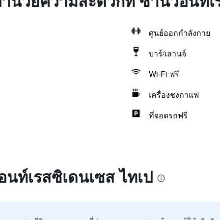
่งอำนวยความสะดวกที่ ซานวอนท์เ
ศูนย์ออกกำลังกาย
บาร์/เลานจ์
Wi-Fi ฟรี
เครื่องชงกาแฟ
ที่จอดรถฟรี
วอนท์เรสซิเดนเซส ไทเป