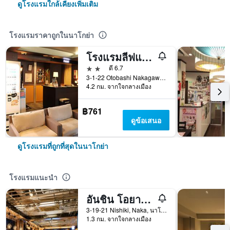
ดูโรงแรมใกล้เคียงเพิ่มเติม
โรงแรมราคาถูกในนาโกย่า
โรงแรมลีฟแม็กซ์ นาโกยา
2 ดาว
ดี 6.7
3-1-22 Otobashi Nakagawa-ku, นาโกย่า, ญี่ปุ่น
4.2 กม. จากใจกลางเมือง
฿761
ดูข้อเสนอ
ดูโรงแรมที่ถูกที่สุดในนาโกย่า
โรงแรมแนะนำ
อันชิน โอยาโด วูแมน แอนด์ แมน นาโกยา
3-19-21 Nishiki, Naka, นาโกย่า, ญี่ปุ่น
1.3 กม. จากใจกลางเมือง