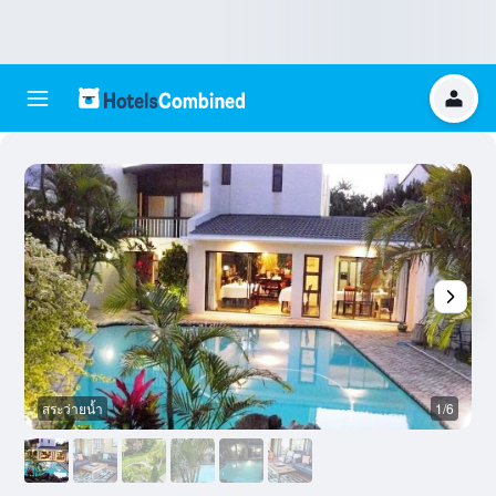
สระว่ายน้ำ
1/6
ห