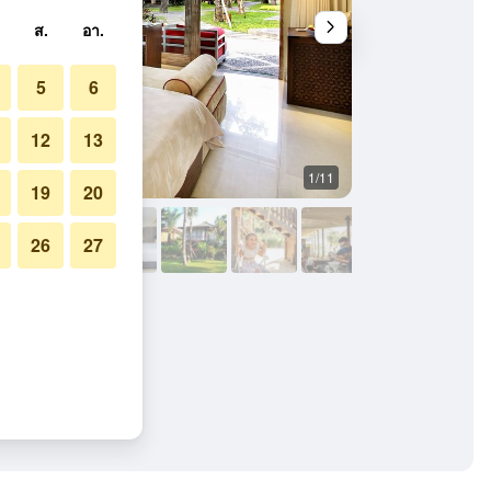
ส.
อา.
5
6
12
13
1/11
อื่น ๆ
19
20
26
27
จ