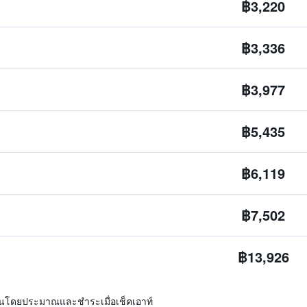
฿3,220
฿3,336
฿3,977
฿5,435
฿6,119
฿7,502
฿13,926
ิ่นโดยประมาณและชำระเมื่อเช็คเอาท์