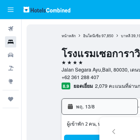
ตั๋วเครื่องบิน
หน้าหลัก
อินโดนีเซีย
97,850
บาหลี
39,1
โรงแรม
โรงแรมเซอการาว
รถเช่า
4 ดาว
เที่ยวบิน+โรงแรม
Jalan Segara Ayu,Bali, 80030, เดนป
+62 361 288 407
สำรวจ
ยอดเยี่ยม
2,079 คะแนนที่ผ่า
8.9
ทริป
พฤ. 13/8
-
ผู้เข้าพัก 2 คน, ห้องพัก 1 ห้อง