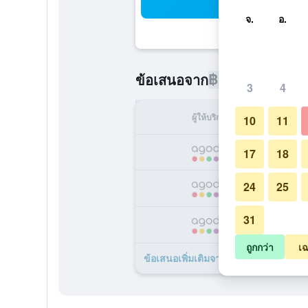
ค้น
จ.
อ.
฿2,710
ข้อเสนอจาก
/
ราคาที่ถูกท
3
4
ผู้ให้บริการ
ทั้ง
10
11
฿
17
18
24
25
฿
31
฿
ถูกกว่า
เฉ
ข้อเสนอเพิ่มเติมจาก โรงแรมเซอการาว