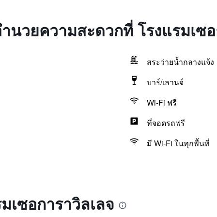
่งอำนวยความสะดวกที่ โรงแรมเซอ
สระว่ายน้ำกลางแจ้ง
บาร์/เลานจ์
Wi-Fi ฟรี
ที่จอดรถฟรี
มี Wi-Fi ในทุกพื้นที่
แรมเซอการาวิลเลจ