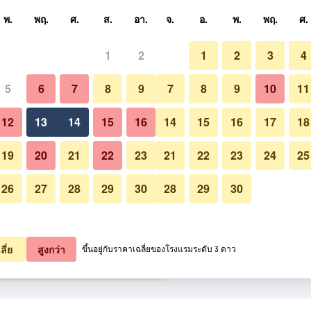
หา
พ.
พฤ.
ศ.
ส.
อา.
จ.
อ.
พ.
พฤ.
ศ.
1
2
1
2
3
4
ี่สุด ราคาต่อคืน
5
6
7
8
9
7
8
9
10
11
อื่น ๆ
หมด (ต่อคืน)
12
13
14
15
16
14
15
16
17
18
2,710
เช็คดีล
19
20
21
22
23
21
22
23
24
25
26
27
28
29
30
28
29
30
รูปภาพของ โรงแรมเซอการาวิลเล
3,026
เช็คดีล
3,132
เช็คดีล
ลี่ย
สูงกว่า
ขึ้นอยู่กับราคาเฉลี่ยของโรงแรมระดับ 3 ดาว
ิลเลจ 24 รายการ