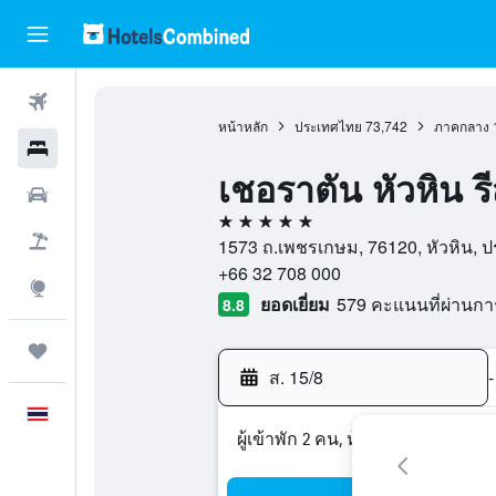
ตั๋วเครื่องบิน
หน้าหลัก
ประเทศไทย
73,742
ภาคกลาง
โรงแรม
เชอราตัน หัวหิน 
รถเช่า
5 ดาว
เที่ยวบิน+โรงแรม
1573 ถ.เพชรเกษม, 76120, หัวหิน, ป
+66 32 708 000
สำรวจ
ยอดเยี่ยม
579 คะแนนที่ผ่านก
8.8
ทริป
ส. 15/8
-
ภาษาไทย
ผู้เข้าพัก 2 คน, ห้องพัก 1 ห้อง