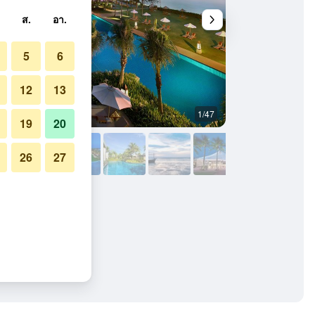
ส.
อา.
5
6
12
13
1/47
อื่น ๆ
19
20
26
27
ร์ทแอนด์สปา