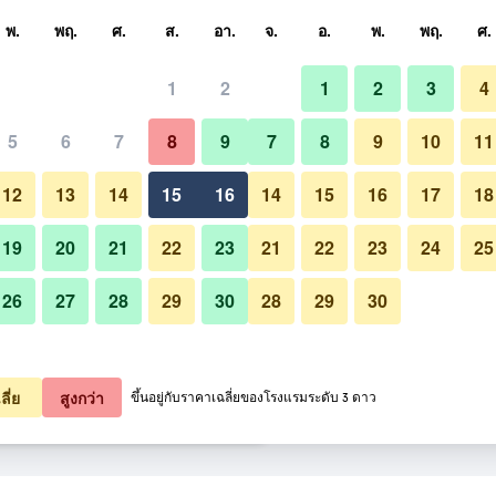
หา
พ.
พฤ.
ศ.
ส.
อา.
จ.
อ.
พ.
พฤ.
ศ.
1
2
1
2
3
4
ี่สุด ราคาต่อคืน
5
6
7
8
9
7
8
9
10
11
สระว่ายน้ำ
หมด (ต่อคืน)
12
13
14
15
16
14
15
16
17
18
3,210
เช็คดีล
19
20
21
22
23
21
22
23
24
25
26
27
28
29
30
28
29
30
3,369
เช็คดีล
รูปภาพของ เชอราตัน หัวหิน รีสอ
3,426
เช็คดีล
ลี่ย
สูงกว่า
ขึ้นอยู่กับราคาเฉลี่ยของโรงแรมระดับ 3 ดาว
รีสอร์ทแอนด์สปา 35 รายการ