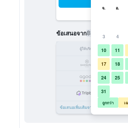
ค้น
จ.
อ.
฿3,210
ข้อเสนอจาก
/
ราคาที่ถูกท
3
4
ผู้ให้บริการ
ทั้ง
10
11
฿
17
18
24
25
฿
31
฿
ถูกกว่า
เฉ
ข้อเสนอเพิ่มเติมจาก เชอราตัน หัวหิน 