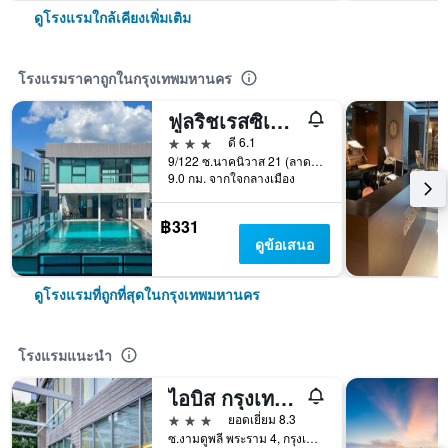
ดูโรงแรมใกล้เคียงเพิ่มเติม
โรงแรมราคาถูกในกรุงเทพมหานคร
ฟูลริชเรสซิเดนซ์
3 ดาว
ดี 6.1
9/122 ซ.นาคนิวาส 21 (ลาดพร้าว 71) ถ.ลาดพร้าว, กรุงเทพมหานคร, ประเทศไทย
9.0 กม. จากใจกลางเมือง
฿331
ดูข้อเสนอ
ดูโรงแรมที่ถูกที่สุดในกรุงเทพมหานคร
โรงแรมแนะนำ
ไอบิส กรุงเทพ สาทร
3 ดาว
ยอดเยี่ยม 8.3
ซ.งามดูพลี พระราม 4, กรุงเทพมหานคร, ประเทศไทย