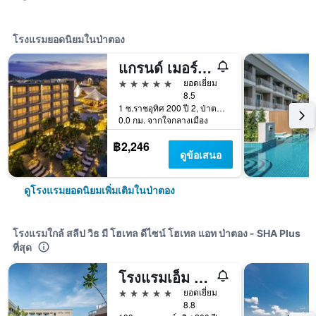
โรงแรมยอดนิยมในป่าตอง
แกรนด์ เมอร์เคียว ภูเก็ต ป่าตอง
5 ดาว
ยอดเยี่ยม
8.5
1 ซ.ราชอุทิศ 200 ปี 2, ป่าตอง, ประเทศไทย
0.0 กม. จากใจกลางเมือง
฿2,246
ดูข้อเสนอ
ดูโรงแรมยอดนิยมเพิ่มเติมในป่าตอง
โรงแรมใกล้ สลีป วิธ มี โฮเทล ดีไซน์ โฮเทล แอท ป่าตอง - SHA Plus
ที่สุด
โรงแรมเอ็ม โซเชียล ภูเก็ต
5 ดาว
ยอดเยี่ยม
8.8