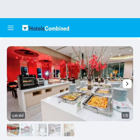
บุฟเฟ่ต์
1/5
อ