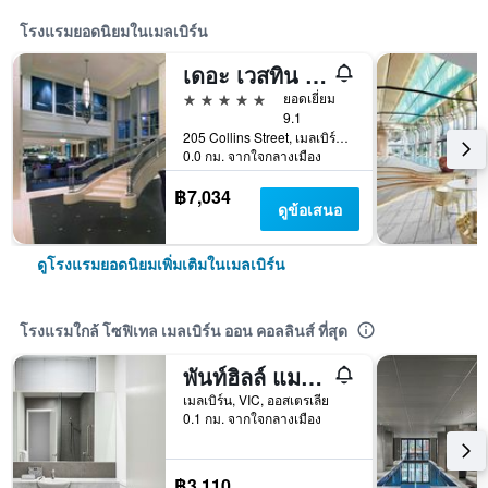
โรงแรมยอดนิยมในเมลเบิร์น
เดอะ เวสทิน เมลเบิร์น
5 ดาว
ยอดเยี่ยม
9.1
205 Collins Street, เมลเบิร์น, VIC, ออสเตรเลีย
0.0 กม. จากใจกลางเมือง
฿7,034
ดูข้อเสนอ
ดูโรงแรมยอดนิยมเพิ่มเติมในเมลเบิร์น
โรงแรมใกล้ โซฟิเทล เมลเบิร์น ออน คอลลินส์ ที่สุด
พันท์ฮิลล์ แมนฮัตตัน
เมลเบิร์น, VIC, ออสเตรเลีย
0.1 กม. จากใจกลางเมือง
฿3,110