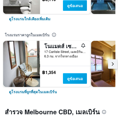
ดูข้อเสนอ
ดูโรงแรมใกล้เคียงเพิ่มเติม
โรงแรมราคาถูกในเมลเบิร์น
โนแมดส์ เซนต์ กิลดา โฮสเทล
17 Carlisle Street, เมลเบิร์น, VIC, ออสเตรเลีย
6.3 กม. จากใจกลางเมือง
฿1,354
ดูข้อเสนอ
ดูโรงแรมที่ถูกที่สุดในเมลเบิร์น
สำรวจ Melbourne CBD, เมลเบิร์น