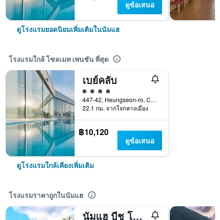
ดูข้อเสนอ
ดูโรงแรมยอดนิยมเพิ่มเติมในนัมแฮ
โรงแรมใกล้ โซลเมท เพนชัน ที่สุด
เบย์คลับ
ให้ 4 ดาว
447-42, Heungseon-ro, Changseon-Myeon, นัมแฮ, เกาหลีใต้
22.1 กม. จากใจกลางเมือง
฿10,120
ดูข้อเสนอ
ดูโรงแรมใกล้เคียงเพิ่มเติม
โรงแรมราคาถูกในนัมแฮ
นัมแฮ บีช โรงแรม