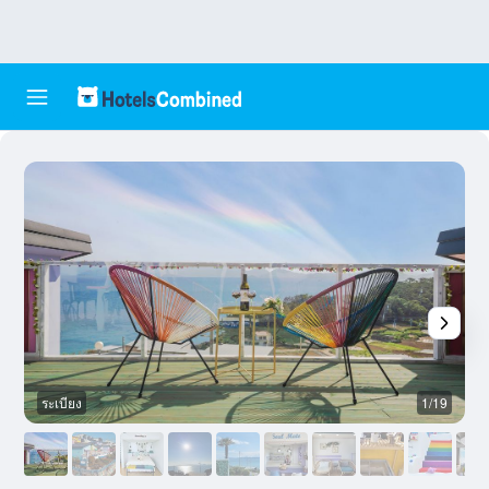
ระเบียง
1/19
อ