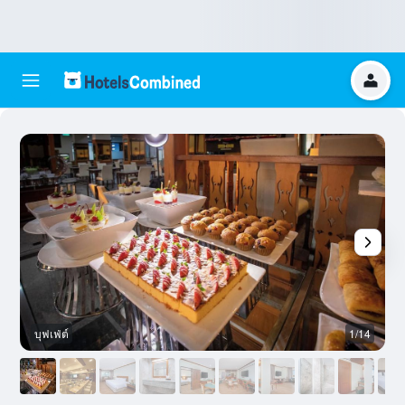
บุฟเฟ่ต์
1/14
ห