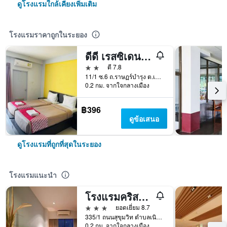
ดูโรงแรมใกล้เคียงเพิ่มเติม
โรงแรมราคาถูกในระยอง
ดีดี เรสซิเดนซ์ ระยอง
2 ดาว
ดี 7.8
11/1 ซ.6 ถ.ราษฏร์บำรุง ต.เนินพระ, ระยอง, ประเทศไทย
0.2 กม. จากใจกลางเมือง
฿396
ดูข้อเสนอ
ดูโรงแรมที่ถูกที่สุดในระยอง
โรงแรมแนะนำ
โรงแรมคริสตัล เจด
3 ดาว
ยอดเยี่ยม 8.7
335/1 ถนนสุขุมวิท ตำบลเนินพระ อำเภอเมืองระยอง จังหวัดระยอง, ระยอง, ประเทศไทย
0.2 กม. จากใจกลางเมือง