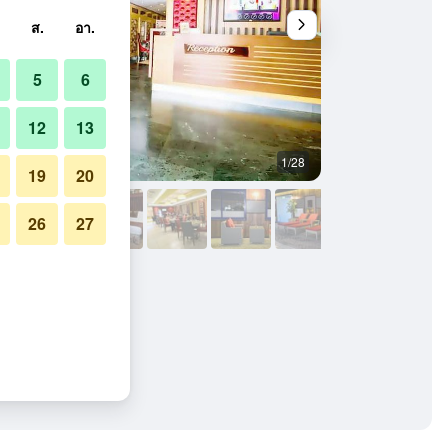
ส.
อา.
5
6
12
13
1/28
สระว่ายน้ำ
19
20
26
27
นด์ส