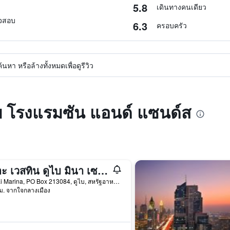
5.8
เดินทางคนเดียว
วจสอบ
6.3
ครอบครัว
หา หรือล้างทั้งหมดเพื่อดูรีวิว
ับ โรงแรมซัน แอนด์ แซนด์ส
เดอะ เวสทิน ดูไบ มินา เซยาฮี บีช รีสอร์ท แอนด์ มารีนา
Dubai Marina, PO Box 213084, ดูไบ, สหรัฐอาหรับเอมิเรตส์
ม. จากใจกลางเมือง