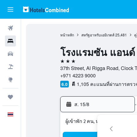
ตั๋วเครื่องบิน
หน้าหลัก
สหรัฐอาหรับเอมิเรตส์
25,481
ด
โรงแรม
โรงแรมซัน แอนด์
รถเช่า
3 ดาว
เที่ยวบิน+โรงแรม
37th Street, Al Rigga Road, Clock To
+971 4223 9000
สำรวจ
ดี
1,105 คะแนนที่ผ่านการตร
6.0
ทริป
ส. 15/8
-
ภาษาไทย
ผู้เข้าพัก 2 คน, ห้องพัก 1 ห้อง