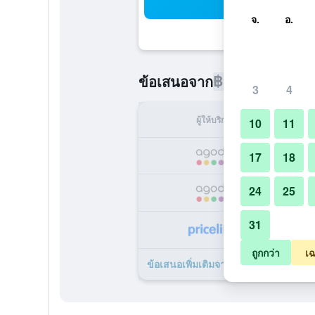
ค้น
จ.
อ.
฿1,063
ข้อเสนอจาก
/
ราคาที่ถูกท
3
4
ผู้ให้บริการ
ทั้ง
10
11
฿
17
18
24
25
฿
31
฿
ถูกกว่า
เฉ
ข้อเสนอเพิ่มเติมจาก โรงแรมซัน แอนด์