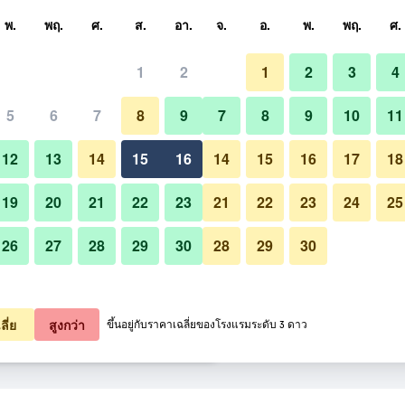
หา
พ.
พฤ.
ศ.
ส.
อา.
จ.
อ.
พ.
พฤ.
ศ.
1
2
1
2
3
4
ี่สุด ราคาต่อคืน
5
6
7
8
9
7
8
9
10
11
ล็อบบี้
หมด (ต่อคืน)
12
13
14
15
16
14
15
16
17
18
1,063
เช็คดีล
19
20
21
22
23
21
22
23
24
25
26
27
28
29
30
28
29
30
รูปภาพของ โรงแรมซัน แอนด์ แซ
1,079
เช็คดีล
1,140
เช็คดีล
ลี่ย
สูงกว่า
ขึ้นอยู่กับราคาเฉลี่ยของโรงแรมระดับ 3 ดาว
 แซนด์ส 7 รายการ