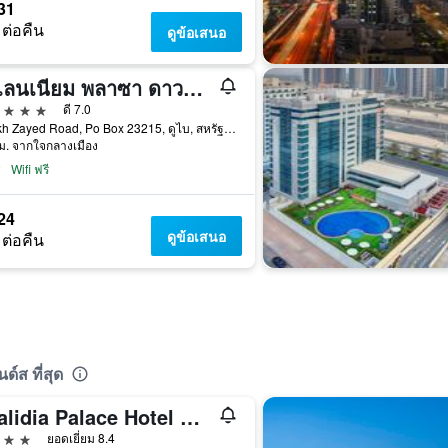
31
 ต่อคืน
ดูข้อเสนอ
มิลเลนเนียม พลาซา ดาวน์ทาวน์ โรงแรม ดูไบ
าว
ดี 7.0
Sheikh Zayed Road, Po Box 23215, ดูไบ, สหรัฐอาหรับเอมิเรตส์
ม. จากใจกลางเมือง
Wifi ฟรี
24
ดูข้อเสนอ
 ต่อคืน
์ส ที่สุด
Khalidia Palace Hotel Dubai
าว
ยอดเยี่ยม 8.4