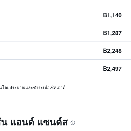
฿1,140
฿1,287
฿2,248
฿2,497
ิ่นโดยประมาณและชำระเมื่อเช็คเอาท์
ซัน แอนด์ แซนด์ส