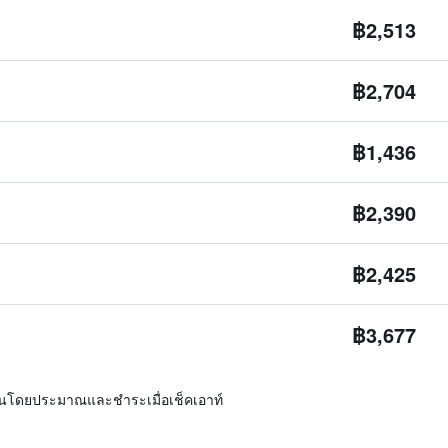
฿2,513
฿2,704
฿1,436
฿2,390
฿2,425
฿3,677
ิ่นโดยประมาณและชำระเมื่อเช็คเอาท์