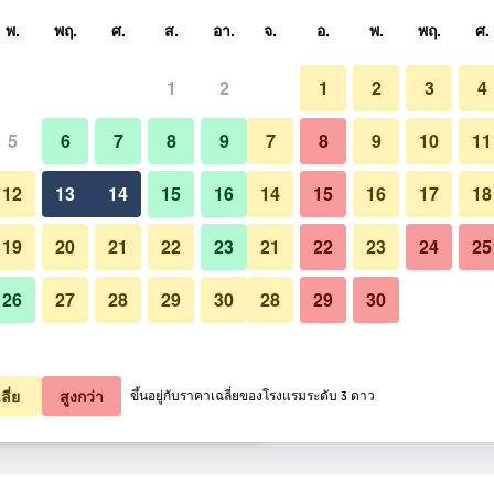
หา
พ.
พฤ.
ศ.
ส.
อา.
จ.
อ.
พ.
พฤ.
ศ.
1
2
1
2
3
4
ี่สุด ราคาต่อคืน
5
6
7
8
9
7
8
9
10
11
ห้องน้ำ
หมด (ต่อคืน)
12
13
14
15
16
14
15
16
17
18
1,177
เช็คดีล
19
20
21
22
23
21
22
23
24
25
26
27
28
29
30
28
29
30
รูปภาพของ โรงแรมซันไลน์
1,256
เช็คดีล
1,306
เช็คดีล
ลี่ย
สูงกว่า
ขึ้นอยู่กับราคาเฉลี่ยของโรงแรมระดับ 3 ดาว
6 รายการ