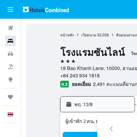
ตั๋วเครื่องบิน
หน้าหลัก
เวียดนาม
52,039
ดินดอนสามเห
โรงแรม
โรงแรมซันไลน์
รถเช่า
โร
3 ดาว
เที่ยวบิน+โรงแรม
18 Bao Khanh Lane, 10000, ฮานอย
+84 243 934 1818
สำรวจ
ยอดเยี่ยม
2,491 คะแนนที่ผ่า
9.3
ทริป
พฤ. 13/8
-
ภาษาไทย
ผู้เข้าพัก 2 คน, ห้องพัก 1 ห้อง