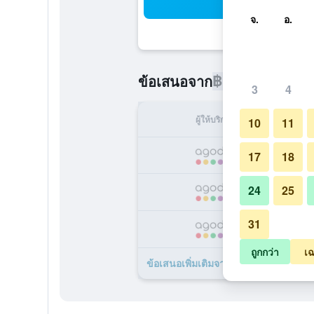
ค้น
จ.
อ.
฿1,177
ข้อเสนอจาก
/
ราคาที่ถูกท
3
4
ผู้ให้บริการ
ทั้ง
10
11
฿
17
18
24
25
฿
31
฿
ถูกกว่า
เฉ
ข้อเสนอเพิ่มเติมจาก โรงแรมซันไลน์ 1