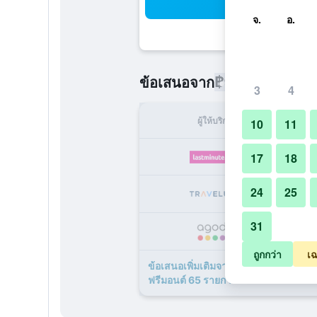
ค้น
จ.
อ.
฿969
ข้อเสนอจาก
/
ราคาที่ถูกที่
3
4
ผู้ให้บริการ
ทั้ง
10
11
17
18
24
25
฿
31
฿
ถูกกว่า
เฉ
ข้อเสนอเพิ่มเติมจาก ซุปเปอร์ 8 บายวิ
ฟรีมอนต์ 65 รายการ