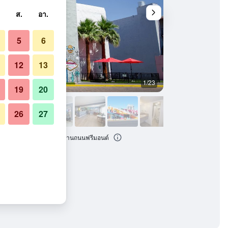
ส.
อา.
5
6
12
13
1/23
วิวภายนอก
19
20
26
27
ฮม ลาสเวกัส นอร์ทสตริป/ย่านถนนฟรีมอนต์