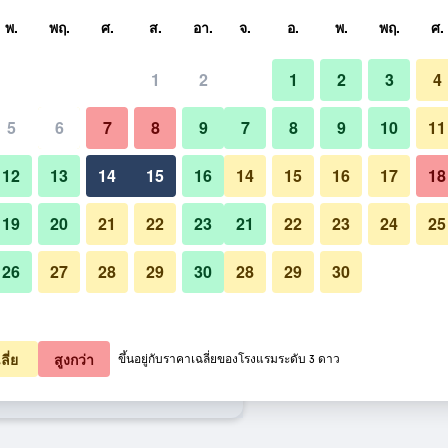
หา
พ.
พฤ.
ศ.
ส.
อา.
จ.
อ.
พ.
พฤ.
ศ.
1
2
1
2
3
4
สุด ราคาต่อคืน
5
6
7
8
9
7
8
9
10
11
อาคาร
หมด (ต่อคืน)
12
13
14
15
16
14
15
16
17
18
฿969
เช็คดีล
19
20
21
22
23
21
22
23
24
25
26
27
28
29
30
28
29
30
รูปภาพของ ซุปเปอร์ 8 บายวินด์แ
1,257
เช็คดีล
1,280
เช็คดีล
ลี่ย
สูงกว่า
ขึ้นอยู่กับราคาเฉลี่ยของโรงแรมระดับ 3 ดาว
นด์แฮม ลาสเวกัส นอร์ทสตริป/ย่านถนน