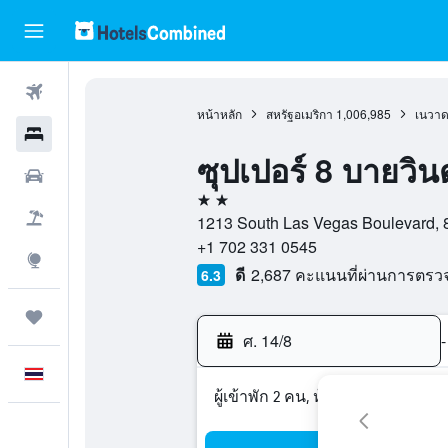
ตั๋วเครื่องบิน
หน้าหลัก
สหรัฐอเมริกา
1,006,985
เนวา
โรงแรม
ซุปเปอร์ 8 บายวิ
รถเช่า
2 ดาว
เที่ยวบิน+โรงแรม
1213 South Las Vegas Boulevard, 8
+1 702 331 0545
สำรวจ
ดี
2,687 คะแนนที่ผ่านการตร
6.3
ทริป
ศ. 14/8
-
ภาษาไทย
ผู้เข้าพัก 2 คน, ห้องพัก 1 ห้อง