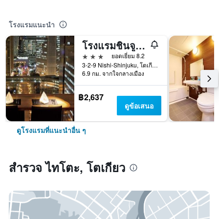
โรงแรมแนะนำ
โรงแรมชินจูกุ วอชิงตัน แอนเน็กซ์
3 ดาว
ยอดเยี่ยม 8.2
3-2-9 Nishi-Shinjuku, โตเกียว, ญี่ปุ่น
6.9 กม. จากใจกลางเมือง
฿2,637
ดูข้อเสนอ
ดูโรงแรมที่แนะนำอื่น ๆ
สำรวจ ไทโตะ, โตเกียว