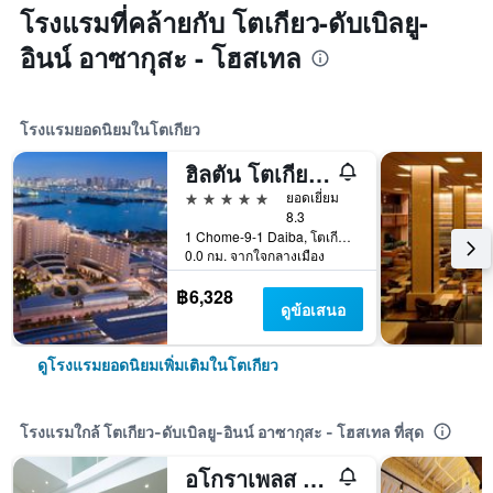
โรงแรมที่คล้ายกับ โตเกียว-ดับเบิลยู-
อินน์ อาซากุสะ - โฮสเทล
โรงแรมยอดนิยมในโตเกียว
ฮิลตัน โตเกียว โอไดบะ
5 ดาว
ยอดเยี่ยม
8.3
1 Chome-9-1 Daiba, โตเกียว, ญี่ปุ่น
0.0 กม. จากใจกลางเมือง
฿6,328
ดูข้อเสนอ
ดูโรงแรมยอดนิยมเพิ่มเติมในโตเกียว
โรงแรมใกล้ โตเกียว-ดับเบิลยู-อินน์ อาซากุสะ - โฮสเทล ที่สุด
อโกราเพลส โตเกียว อาซากุสะ