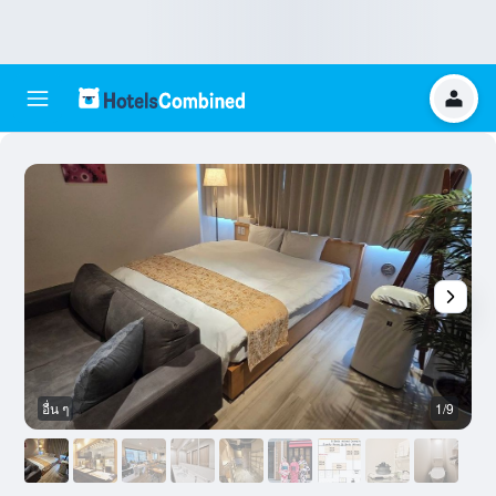
อื่น ๆ
1/9
อ