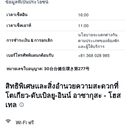
ข้อมูลที่เป็นประโยชน์
16:00
เวลาเช็คอิน
11:00
เวลาเช็คเอาท์
นโยบายจะแตกต่างกัน
ตามประเภทของห้องพัก
การชำระเงิน & การยกเลิก
และผู้ให้บริการ
+81 368 028 985
เบอร์โทรศัพท์แผนกต้อนรับ
หมายเลขใบอนุญาต: 30台台健生環き第277号
สิทธิพิเศษและสิ่งอำนวยความสะดวกที่
โตเกียว-ดับเบิลยู-อินน์ อาซากุสะ - โฮส
เทล
Wi-Fi ฟรี