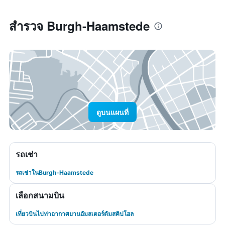
สำรวจ Burgh-Haamstede
ดูบนแผนที่
รถเช่า
รถเช่าในBurgh-Haamstede
เลือกสนามบิน
เที่ยวบินไปท่าอากาศยานอัมสเตอร์ดัมสคิปโฮล