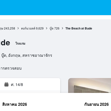
กฤษ
243,258
คอร์นวอลล์
9,629
บู๊ด
726
The Beach at Bude
ude
โรงแรม
บู๊ด, อังกฤษ, สหราชอาณาจักร
นการตรวจสอบ
ศ. 14/8
สิงหาคม 2026
กันยายน 2026