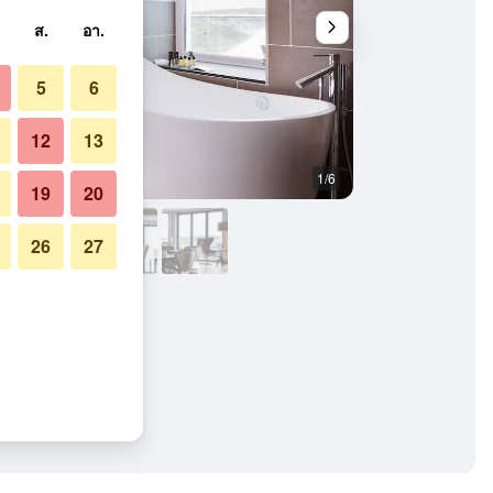
ส.
อา.
5
6
12
13
1/6
ห้องนอน
19
20
26
27