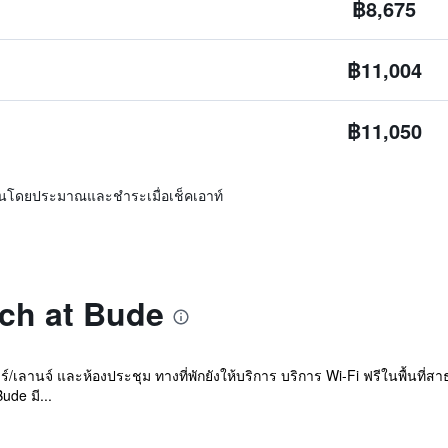
฿8,675
฿11,004
฿11,050
ิ่นโดยประมาณและชำระเมื่อเช็คเอาท์
ach at Bude
าร์/เลานจ์ และห้องประชุม ทางที่พักยังให้บริการ บริการ Wi-Fi ฟรีในพื้นท
ude มี...