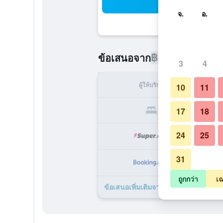
ค้น
จ.
อ.
฿5,342
ข้อเสนอจาก
/
ราคาที่ถูกท
3
4
ผู้ให้บริการ
ทั้ง
10
11
฿
17
18
24
25
฿
31
฿
ถูกกว่า
เฉ
ข้อเสนอเพิ่มเติมจาก The Beach at Bu