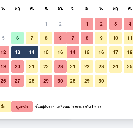
หา
พ.
พฤ.
ศ.
ส.
อา.
จ.
อ.
พ.
พฤ.
ศ.
1
2
1
2
3
4
ี่สุด ราคาต่อคืน
5
6
7
8
9
7
8
9
10
11
ห้องน้ำ
หมด (ต่อคืน)
12
13
14
15
16
14
15
16
17
18
5,342
เช็คดีล
19
20
21
22
23
21
22
23
24
25
26
27
28
29
30
28
29
30
รูปภาพของ The Beach at Bude
5,629
เช็คดีล
6,572
เช็คดีล
ลี่ย
สูงกว่า
ขึ้นอยู่กับราคาเฉลี่ยของโรงแรมระดับ 3 ดาว
de 20 รายการ