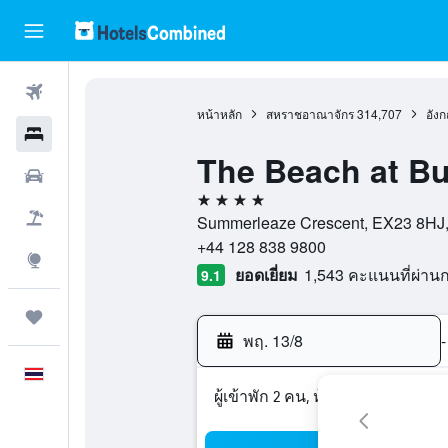
ตั๋วเครื่องบิน
หน้าหลัก
สหราชอาณาจักร
314,707
อัง
โรงแรม
The Beach at B
รถเช่า
4 ดาว
เที่ยวบิน+โรงแรม
Summerleaze Crescent, EX23 8HJ, 
+44 128 838 9800
สำรวจ
ยอดเยี่ยม
1,543 คะแนนที่ผ่า
9.1
ทริป
พฤ. 13/8
-
ภาษาไทย
ผู้เข้าพัก 2 คน, ห้องพัก 1 ห้อง