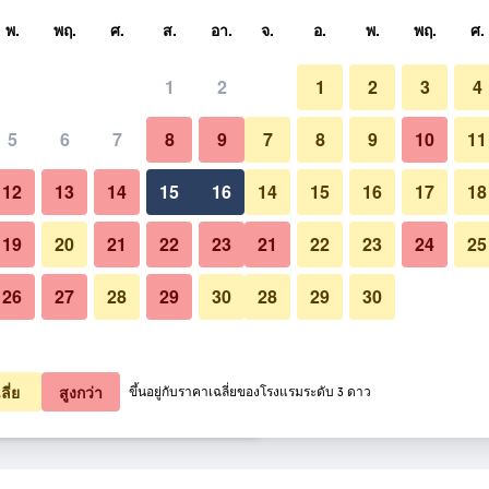
หา
พ.
พฤ.
ศ.
ส.
อา.
จ.
อ.
พ.
พฤ.
ศ.
1
2
1
2
3
4
ี่สุด ราคาต่อคืน
5
6
7
8
9
7
8
9
10
11
ห้องประชุม
หมด (ต่อคืน)
12
13
14
15
16
14
15
16
17
18
2,590
เช็คดีล
19
20
21
22
23
21
22
23
24
25
26
27
28
29
30
28
29
30
รูปภาพของ The Corporate Hotel
3,536
เช็คดีล
3,701
เช็คดีล
ลี่ย
สูงกว่า
ขึ้นอยู่กับราคาเฉลี่ยของโรงแรมระดับ 3 ดาว
Hotel Convention Centre 10 รายการ