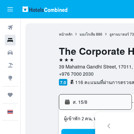
ตั๋วเครื่องบิน
หน้าหลัก
มองโกเลีย
886
อูลานบาตอร์
73
โรงแรม
The Corporate H
รถเช่า
3 ดาว
เที่ยวบิน+โรงแรม
39 Mahatma Gandhi Street, 17011, 
+976 7000 2030
สำรวจ
ดี
116 คะแนนที่ผ่านการตรวจ
7.0
ทริป
ส. 15/8
-
ภาษาไทย
ผู้เข้าพัก 2 คน, ห้องพัก 1 ห้อง