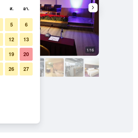
ส.
อา.
5
6
12
13
1/16
ห้องนอน
19
20
26
27
 Convention Centre