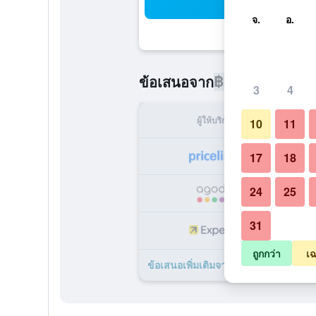
ค้น
จ.
อ.
฿2,590
ข้อเสนอจาก
/
ราคาที่ถูกท
3
4
ผู้ให้บริการ
ทั้ง
10
11
฿
17
18
24
25
฿
31
฿
ถูกกว่า
เฉ
ข้อเสนอเพิ่มเติมจาก The Corporate 