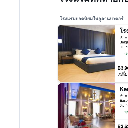
โรงแรมยอดนิยมในอูลานบาตอร์
โร
5 ด
0.0 ก
฿3,9
เฉลี่ย
5 ด
0.0 ก
฿3,6