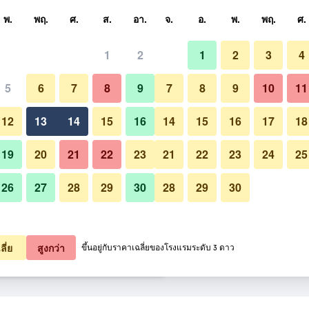
หา
พ.
พฤ.
ศ.
ส.
อา.
จ.
อ.
พ.
พฤ.
ศ.
1
2
1
2
3
4
ี่สุด ราคาต่อคืน
5
6
7
8
9
7
8
9
10
11
ห้องนอน
หมด (ต่อคืน)
12
13
14
15
16
14
15
16
17
18
5,637
เช็คดีล
19
20
21
22
23
21
22
23
24
25
26
27
28
29
30
28
29
30
6,344
เช็คดีล
รูปภาพของ โฮเทล เดอะ เฮนดริคส์
6,456
เช็คดีล
ลี่ย
สูงกว่า
ขึ้นอยู่กับราคาเฉลี่ยของโรงแรมระดับ 3 ดาว
ิคส์ 54 รายการ