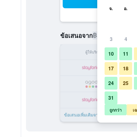
ค้น
จ.
อ.
฿5,637
ข้อเสนอจาก
/
ราคาที่ถูกท
3
4
ผู้ให้บริการ
ทั้ง
10
11
฿
17
18
24
25
฿
31
฿
ถูกกว่า
เฉ
ข้อเสนอเพิ่มเติมจาก โฮเทล เดอะ เฮนดร