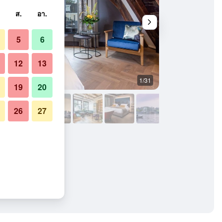
ส.
อา.
5
6
12
13
1/31
วิวภายนอก
19
20
26
27