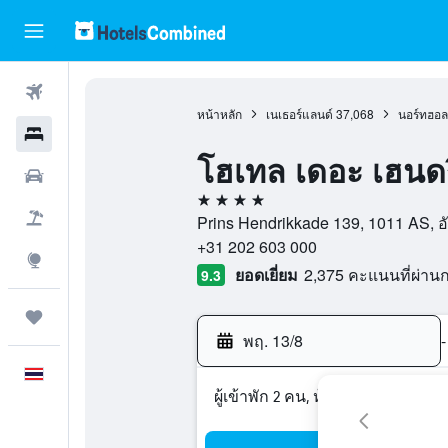
ตั๋วเครื่องบิน
หน้าหลัก
เนเธอร์แลนด์
37,068
นอร์ทฮอล
โรงแรม
โฮเทล เดอะ เฮนดร
รถเช่า
4 ดาว
เที่ยวบิน+โรงแรม
Prins Hendrikkade 139, 1011 AS, อั
+31 202 603 000
สำรวจ
ยอดเยี่ยม
2,375 คะแนนที่ผ่า
9.3
ทริป
พฤ. 13/8
-
ภาษาไทย
ผู้เข้าพัก 2 คน, ห้องพัก 1 ห้อง