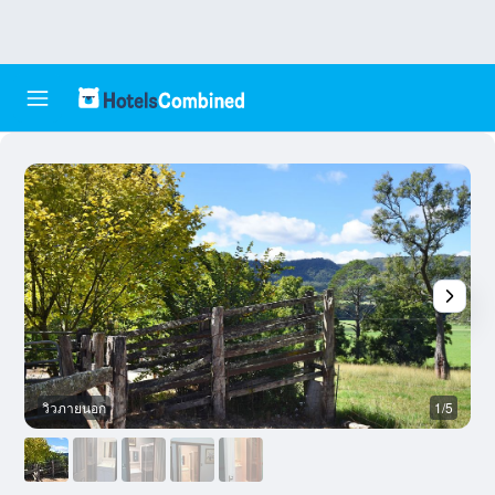
วิวภายนอก
1/5
ห