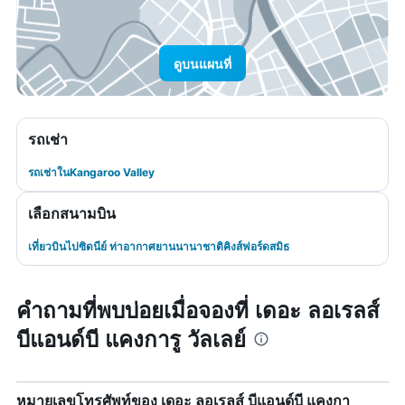
ดูบนแผนที่
รถเช่า
รถเช่าในKangaroo Valley
เลือกสนามบิน
เที่ยวบินไปซิดนีย์ ท่าอากาศยานนานาชาติคิงส์ฟอร์ดสมิธ
คำถามที่พบบ่อยเมื่อจองที่ เดอะ ลอเรลส์
บีแอนด์บี แคงการู วัลเลย์
หมายเลขโทรศัพท์ของ เดอะ ลอเรลส์ บีแอนด์บี แคงกา