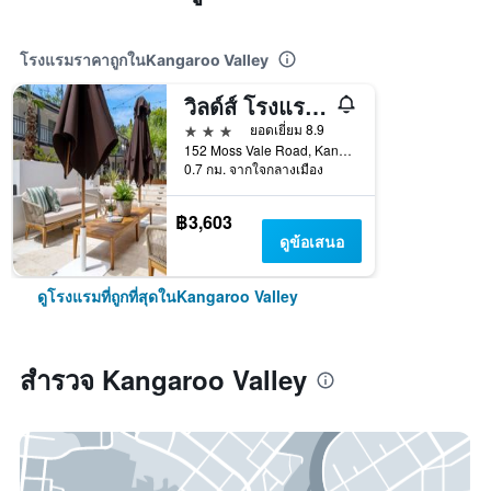
โรงแรมราคาถูกในKangaroo Valley
วิลด์ส์ โรงแรม แคงการู วัลลีย์
3 ดาว
ยอดเยี่ยม 8.9
152 Moss Vale Road, Kangaroo Valley, NSW, ออสเตรเลีย
0.7 กม. จากใจกลางเมือง
฿3,603
ดูข้อเสนอ
ดูโรงแรมที่ถูกที่สุดในKangaroo Valley
สำรวจ Kangaroo Valley