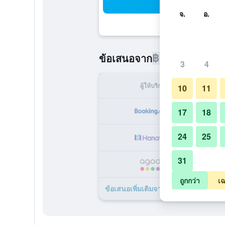
ค้น
จ.
อ.
฿1,693
ข้อเสนอจาก
/
ราคาที่ถูกท
3
4
ผู้ให้บริการ
ทั้ง
10
11
฿
17
18
24
25
฿
31
฿
ถูกกว่า
เฉ
ข้อเสนอเพิ่มเติมจาก โตโยะโคะอิน ฮากา