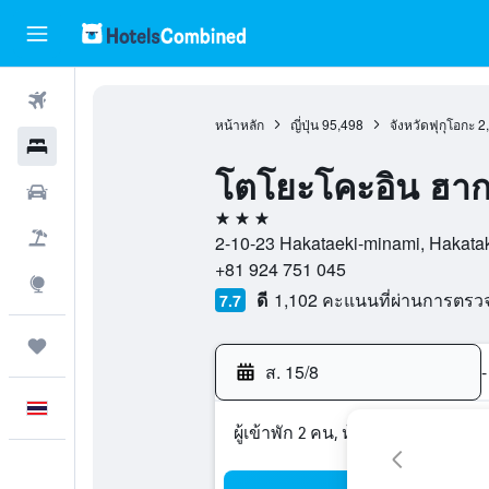
ตั๋วเครื่องบิน
หน้าหลัก
ญี่ปุ่น
95,498
จังหวัดฟุกุโอกะ
2
โรงแรม
โตโยะโคะอิน ฮากา
รถเช่า
3 ดาว
เที่ยวบิน+โรงแรม
2-10-23 Hakataeki-minami, Hakataku,
+81 924 751 045
สำรวจ
ดี
1,102 คะแนนที่ผ่านการตร
7.7
ทริป
ส. 15/8
-
ภาษาไทย
ผู้เข้าพัก 2 คน, ห้องพัก 1 ห้อง