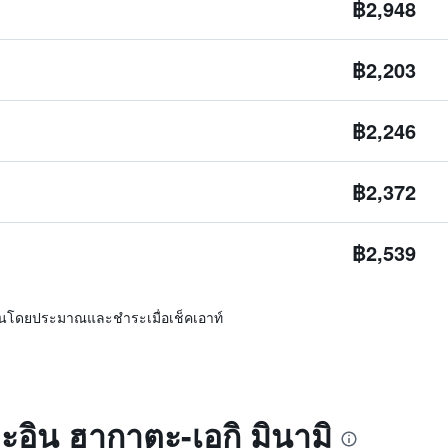
฿2,948
฿2,203
฿2,246
฿2,372
฿2,539
ิ่นโดยประมาณและชำระเมื่อเช็คเอาท์
คะอิน ฮากาตะ-เอกิ มินามิ