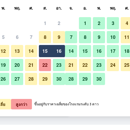
หา
พ.
พฤ.
ศ.
ส.
อา.
จ.
อ.
พ.
พฤ.
ศ.
1
2
1
2
3
4
ี่สุด ราคาต่อคืน
5
6
7
8
9
7
8
9
10
11
วิวภายนอก
หมด (ต่อคืน)
12
13
14
15
16
14
15
16
17
18
1,693
เช็คดีล
19
20
21
22
23
21
22
23
24
25
26
27
28
29
30
28
29
30
1,856
เช็คดีล
รูปภาพของ โตโยะโคะอิน ฮากาตะ-เ
1,892
เช็คดีล
ลี่ย
สูงกว่า
ขึ้นอยู่กับราคาเฉลี่ยของโรงแรมระดับ 3 ดาว
ตะ-เอกิ มินามิ 22 รายการ