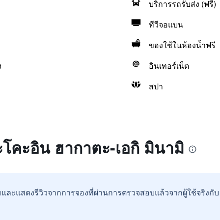
บริการรถรับส่ง (ฟรี)
ทีวีจอแบน
ของใช้ในห้องน้ำฟรี
ง
อินเทอร์เน็ต
สปา
ะโคะอิน ฮากาตะ-เอกิ มินามิ
และแสดงรีวิวจากการจองที่ผ่านการตรวจสอบแล้วจากผู้ใช้จริงกั