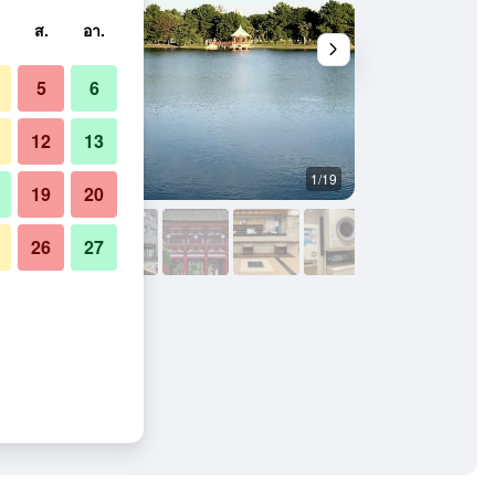
ส.
อา.
5
6
12
13
1/19
อาคาร
19
20
26
27
อกิ มินามิ