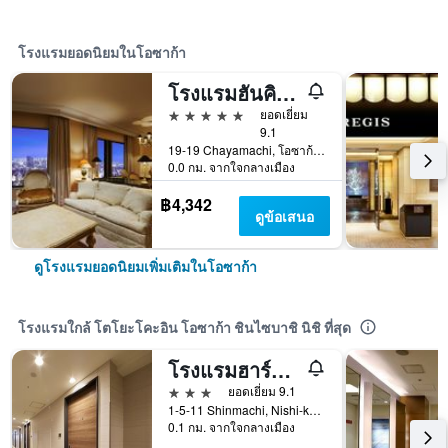
โรงแรมยอดนิยมในโอซาก้า
โรงแรมฮันคิว อินเทอร์เนชันแนล
5 ดาว
ยอดเยี่ยม
9.1
19-19 Chayamachi, โอซาก้า, ญี่ปุ่น
0.0 กม. จากใจกลางเมือง
฿4,342
ดูข้อเสนอ
ดูโรงแรมยอดนิยมเพิ่มเติมในโอซาก้า
โรงแรมใกล้ โตโยะโคะอิน โอซาก้า ชินไซบาชิ นิชิ ที่สุด
โรงแรมฮาร์ทตัน ชินไซบาชิ นางาโฮริโดริ
3 ดาว
ยอดเยี่ยม 9.1
1-5-11 Shinmachi, Nishi-ku, โอซาก้า, ญี่ปุ่น
0.1 กม. จากใจกลางเมือง