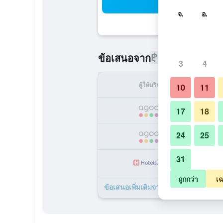
ค้น
จ.
อ.
฿870
ข้อเสนอจาก
/
ราคาที่ถูกที่
3
4
ผู้ให้บริการ
ทั้ง
10
11
17
18
24
25
31
ถูกกว่า
เฉ
ข้อเสนอเพิ่มเติมจาก โรงแรมตรีนิตี้ สีล