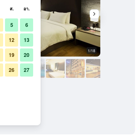
ส.
อา.
5
6
12
13
1/18
ล็อบบี้
19
20
26
27