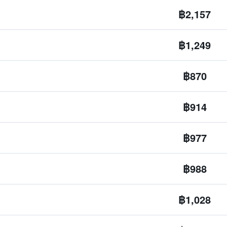
฿2,157
฿1,249
฿870
฿914
฿977
฿988
฿1,028