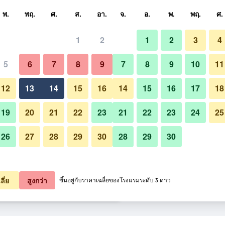
หา
พ.
พฤ.
ศ.
ส.
อา.
จ.
อ.
พ.
พฤ.
ศ.
1
2
1
2
3
4
สุด ราคาต่อคืน
5
6
7
8
9
7
8
9
10
11
ห้องนอน
หมด (ต่อคืน)
12
13
14
15
16
14
15
16
17
18
฿870
เช็คดีล
19
20
21
22
23
21
22
23
24
25
26
27
28
29
30
28
29
30
฿914
เช็คดีล
รูปภาพของ โรงแรมตรีนิตี้ สีลม
฿977
เช็คดีล
ลี่ย
สูงกว่า
ขึ้นอยู่กับราคาเฉลี่ยของโรงแรมระดับ 3 ดาว
ม 51 รายการ