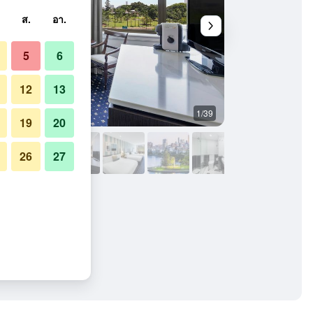
ส.
อา.
5
6
12
13
1/39
ห้องนอน
19
20
26
27