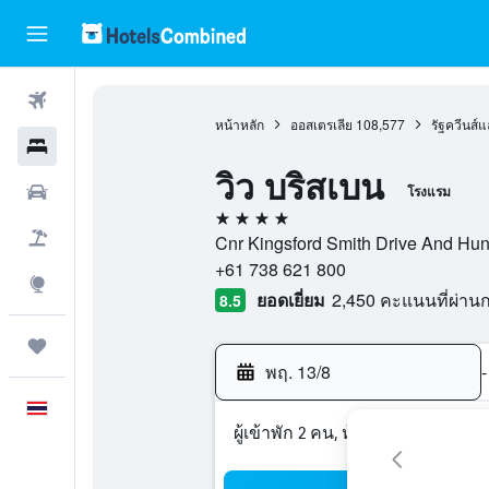
ตั๋วเครื่องบิน
หน้าหลัก
ออสเตรเลีย
108,577
รัฐควีนส์แ
โรงแรม
วิว บริสเบน
รถเช่า
โรงแรม
4 ดาว
เที่ยวบิน+โรงแรม
Cnr Kingsford Smith Drive And Hunt
+61 738 621 800
สำรวจ
ยอดเยี่ยม
2,450 คะแนนที่ผ่า
8.5
ทริป
พฤ. 13/8
-
ภาษาไทย
ผู้เข้าพัก 2 คน, ห้องพัก 1 ห้อง