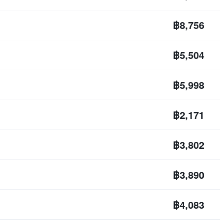
฿8,756
฿5,504
฿5,998
฿2,171
฿3,802
฿3,890
฿4,083