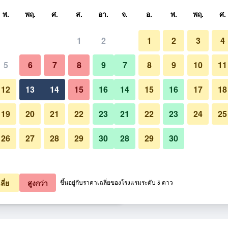
หา
พ.
พฤ.
ศ.
ส.
อา.
จ.
อ.
พ.
พฤ.
ศ.
1
2
1
2
3
4
ี่สุด ราคาต่อคืน
5
6
7
8
9
7
8
9
10
11
ห้องนอน
หมด (ต่อคืน)
12
13
14
15
16
14
15
16
17
18
2,171
เช็คดีล
19
20
21
22
23
21
22
23
24
25
26
27
28
29
30
28
29
30
3,452
เช็คดีล
รูปภาพของ วิว บริสเบน
3,802
เช็คดีล
ลี่ย
สูงกว่า
ขึ้นอยู่กับราคาเฉลี่ยของโรงแรมระดับ 3 ดาว
ยการ