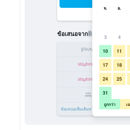
ค้น
จ.
อ.
฿2,171
ข้อเสนอจาก
/
ราคาที่ถูกท
3
4
ผู้ให้บริการ
ทั้ง
10
11
฿
17
18
24
25
฿
31
฿
ถูกกว่า
เฉ
ข้อเสนอเพิ่มเติมจาก วิว บริสเบน 22 รา