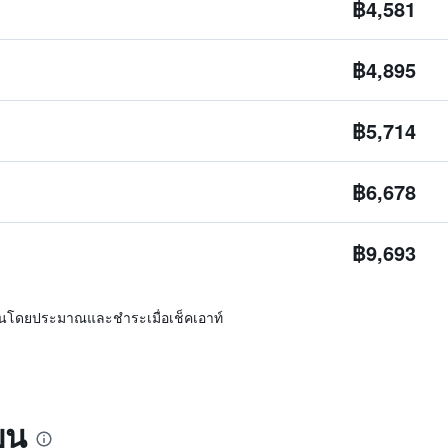
฿4,581
฿4,895
฿5,714
฿6,678
฿9,693
ิ่นโดยประมาณและชำระเมื่อเช็คเอาท์
เบน