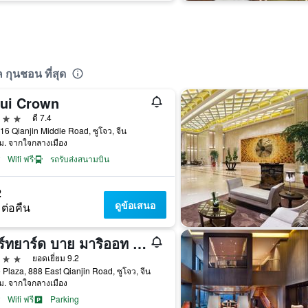
กุนชอน ที่สุด
zui Crown
าว
ดี 7.4
16 Qianjin Middle Road, ซูโจว, จีน
ม. จากใจกลางเมือง
Wifi ฟรี
รถรับส่งสนามบิน
2
ดูข้อเสนอ
 ต่อคืน
คอร์ทยาร์ด บาย มาริออท ขูฉาน
าว
ยอดเยี่ยม 9.2
Plaza, 888 East Qianjin Road, ซูโจว, จีน
ม. จากใจกลางเมือง
Wifi ฟรี
Parking