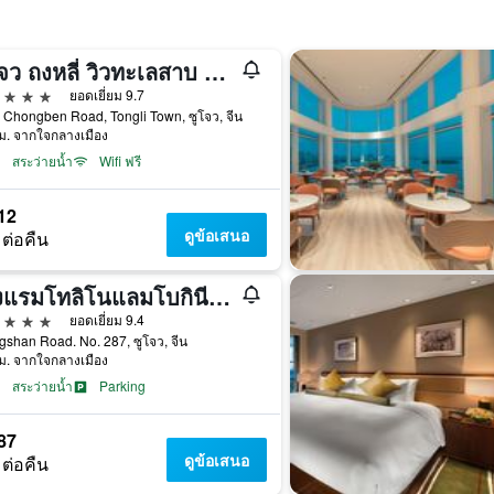
ซูโจว ถงหลี่ วิวทะเลสาบ โรงแรม
าว
ยอดเยี่ยม 9.7
 Chongben Road, Tongli Town, ซูโจว, จีน
ม. จากใจกลางเมือง
สระว่ายน้ำ
Wifi ฟรี
12
ดูข้อเสนอ
 ต่อคืน
โรงแรมโทลิโนแลมโบกินี กลางเมืองคุนชาน
าว
ยอดเยี่ยม 9.4
shan Road. No. 287, ซูโจว, จีน
ม. จากใจกลางเมือง
สระว่ายน้ำ
Parking
87
ดูข้อเสนอ
 ต่อคืน