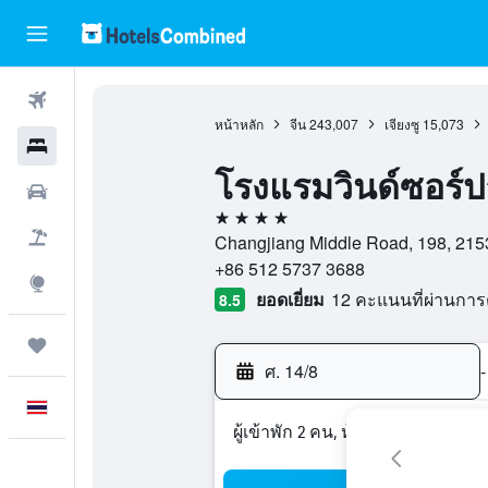
ตั๋วเครื่องบิน
หน้าหลัก
จีน
243,007
เจียงซู
15,073
โรงแรม
โรงแรมวินด์ซอร์ป
รถเช่า
4 ดาว
เที่ยวบิน+โรงแรม
Changjiang Middle Road, 198, 215300
+86 512 5737 3688
สำรวจ
ยอดเยี่ยม
12 คะแนนที่ผ่านกา
8.5
ทริป
ศ. 14/8
-
ภาษาไทย
ผู้เข้าพัก 2 คน, ห้องพัก 1 ห้อง