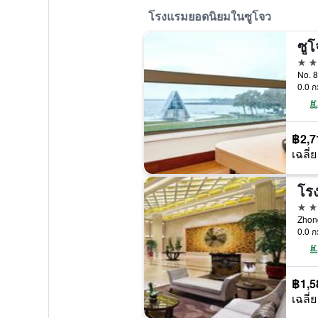
โรงแรมยอดนิยมในซูโจว
5 ด
No. 8
0.0 ก
฿2,7
เฉลี่ย
5 ด
Zhong
0.0 ก
฿1,5
เฉลี่ย