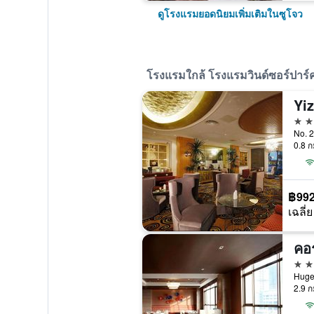
ดูโรงแรมยอดนิยมเพิ่มเติมในซูโจว
โรงแรมใกล้ โรงแรมวินด์ซอร์ปาร์ค 
Yi
4 ด
No. 2
0.8 ก
฿99
เฉลี่ย
4 ด
Huge 
2.9 ก