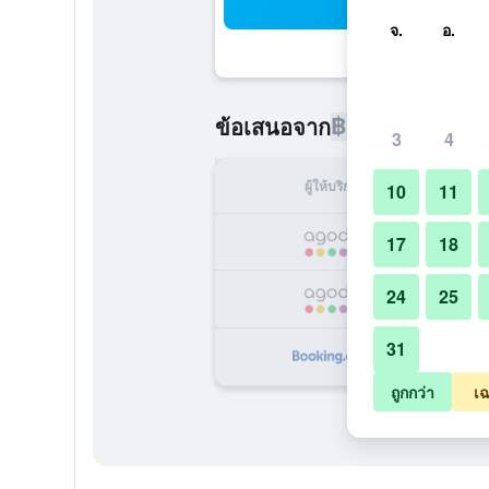
ค้น
จ.
อ.
฿1,820
ข้อเสนอจาก
/
ราคาที่ถูกท
3
4
ผู้ให้บริการ
ทั้ง
10
11
฿
17
18
24
25
฿
31
฿
ถูกกว่า
เฉ