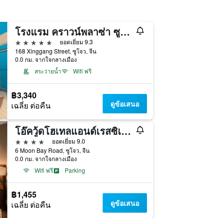
โรงแรม คราวน์พลาซ่า ซูโจว บาย IHG
5 ดาว
ยอดเยี่ยม 9.3
168 Xinggang Street, ซูโจว, จีน
0.0 กม. จากใจกลางเมือง
สระว่ายน้ำ
Wifi ฟรี
฿3,340
ดูข้อเสนอ
เฉลี่ย ต่อคืน
โอ๊ควู้ดโฮเทลแอนด์เรสซิเดนซ์ ซูโจว
4 ดาว
ยอดเยี่ยม 9.0
6 Moon Bay Road, ซูโจว, จีน
0.0 กม. จากใจกลางเมือง
Wifi ฟรี
Parking
฿1,455
ดูข้อเสนอ
เฉลี่ย ต่อคืน