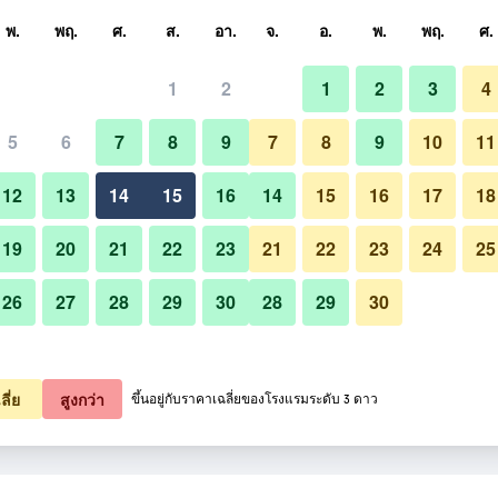
หา
พ.
พฤ.
ศ.
ส.
อา.
จ.
อ.
พ.
พฤ.
ศ.
1
2
1
2
3
4
ี่สุด ราคาต่อคืน
5
6
7
8
9
7
8
9
10
11
เลานจ์
หมด (ต่อคืน)
12
13
14
15
16
14
15
16
17
18
1,820
เช็คดีล
19
20
21
22
23
21
22
23
24
25
26
27
28
29
30
28
29
30
รูปภาพของ โรงแรมวินด์ซอร์ปาร์
2,343
เช็คดีล
2,626
เช็คดีล
ลี่ย
สูงกว่า
ขึ้นอยู่กับราคาเฉลี่ยของโรงแรมระดับ 3 ดาว