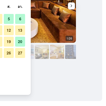
ส.
อา.
5
6
12
13
1/26
อื่น ๆ
19
20
26
27
ค กุนชอน