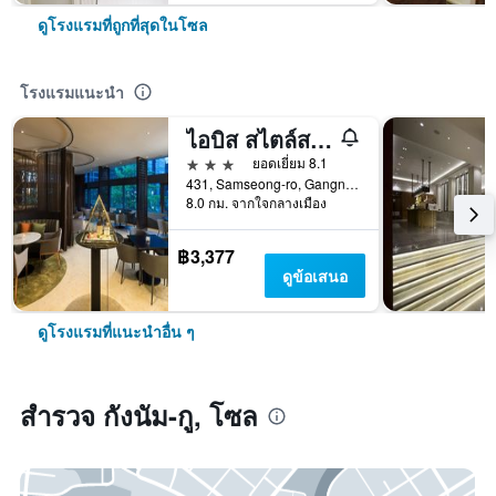
ดูโรงแรมที่ถูกที่สุดในโซล
โรงแรมแนะนำ
ไอบิส สไตล์ส แอมบาสเดอร์ โซล กังนัม
3 ดาว
ยอดเยี่ยม 8.1
431, Samseong-ro, Gangnam-gu, โซล, เกาหลีใต้
8.0 กม. จากใจกลางเมือง
฿3,377
ดูข้อเสนอ
ดูโรงแรมที่แนะนำอื่น ๆ
สำรวจ กังนัม-กู, โซล