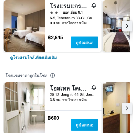
โรงแรมแกรมมอส
2 ดาว
ยอดเยี่ยม 8.1
6-5, Teheran-ro 33-Gil, Gangnam-gu, โซล, เกาหลีใต้
0.0 กม. จากใจกลางเมือง
฿2,845
ดูข้อเสนอ
ดูโรงแรมใกล้เคียงเพิ่มเติม
โรงแรมราคาถูกในโซล
โฮสเทล โคเรีย ออริจินัล
20-12, Jong-ro 65-Gil, Jongno-gu, โซล, เกาหลีใต้
3.8 กม. จากใจกลางเมือง
฿600
ดูข้อเสนอ