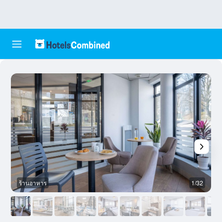
ร้านอาหาร
1/32
บ