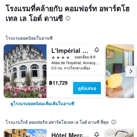
โรงแรมที่คล้ายกับ คอมฟอร์ท อพาร์ตโฮ
เทล เล โอต์ ดานซี
โรงแรมยอดนิยมในอานซี
L'Impérial Palace
4 ดาว
ยอดเยี่ยม 8.9
Allée de l'Impérial, Annecy, Franceee de L' Imperial 39, อานซี, โอต-ซาวัว, ฝรั่งเศส
0.0 กม. จากใจกลางเมือง
฿11,729
ดูข้อเสนอ
ดูโรงแรมยอดนิยมเพิ่มเติมในอานซี
โรงแรมใกล้ คอมฟอร์ท อพาร์ตโฮเทล เล โอต์ ดานซี ที่สุด
Hôtel Mercure Annecy Sud