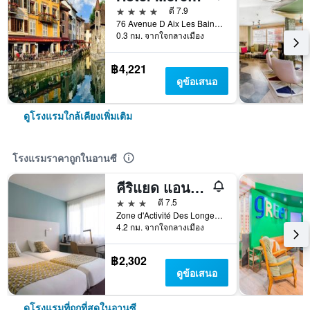
4 ดาว
ดี 7.9
76 Avenue D Aix Les Bains, อานซี, โอต-ซาวัว, ฝรั่งเศส
0.3 กม. จากใจกลางเมือง
฿4,221
ดูข้อเสนอ
ดูโรงแรมใกล้เคียงเพิ่มเติม
โรงแรมราคาถูกในอานซี
คีริแยด แอนเนซี่ นอร์ด - อีปาญี
3 ดาว
ดี 7.5
Zone d'Activité Des Longeray, อานซี, โอต-ซาวัว, ฝรั่งเศส
4.2 กม. จากใจกลางเมือง
฿2,302
ดูข้อเสนอ
ดูโรงแรมที่ถูกที่สุดในอานซี