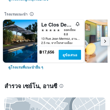
โรงแรมแนะนำ
Le Clos Des Sens
5 ดาว
ยอดเยี่ยม
8.8
13 Rue Jean Mermoz, อานซี, โอต-ซาวัว, ฝรั่งเศส
2.5 กม. จากใจกลางเมือง
฿17,656
ดูข้อเสนอ
ดูโรงแรมที่แนะนำอื่น ๆ
สำรวจ เซย์โน, อานซี