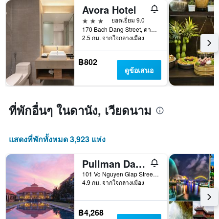
จำนวน
แกน
Avora Hotel
วัน
แสดง
3 ดาว
ยอดเยี่ยม 9.0
ก่อน
ราคา
170 Bach Dang Street, ดานัง, เวียดนาม
การ
เฉลี่ย
2.5 กม. จากใจกลางเมือง
เข้า
ของ
พัก
ห้อง
แผนภูมิ
฿802
พัก
มี
ดูข้อเสนอ
ใน
แกน
ช่วง
Y
สุด
1
สัปดาห์
แกน
ที่พักอื่นๆ ในดานัง, เวียดนาม
นี้
แแส
ที่
ดง
พบ
ราคา
ใน
แสดงที่พักทั้งหมด 3,923 แห่ง
เฉลี่ย
ช่วง
ของ
3
Pullman Danang Beach Resort
ห้อง
วัน
พัก
ที่
101 Vo Nguyen Giap Street, ดานัง, เวียดนาม
4.9 กม. จากใจกลางเมือง
ผ่าน
มา
฿4,268