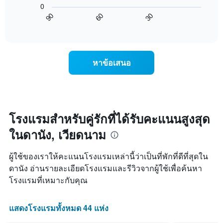
มา
0
แสดง
ไป
โดย
60
30
90
ราคา
นี้
End
รวบรวม
of
เฉลี่ย
แสดง
ตาม
interactive
ของ
การ
chart
ระดับ
ห้อง
เปลี่ยนแปลง
ดาว
พัก
ของ
แผนภูมิ
หาข้อเสนอ
คืน
ราคา
มี
นี้
ห้อง
แกน
ซึ่ง
พัก
X
พบใน
เมื่อ
1
3
ใกล้
แกน
วัน
ถึง
โรงแรมสำหรับคู่รักที่ได้รับคะแนนสูงสุด
แสดง
ที่
วัน
หมวด
ผ่าน
ในดานัง, เวียดนาม
ที่
หมู่
มา
เข้า
โรงแรม
พัก
ตาม
ผู้ใช้ของเราให้คะแนนโรงแรมเหล่านี้ว่าเป็นที่พักที่ดีที่สุดใน
แผนภูมิ
จำนวน
ดานัง อ่านรายละเอียดโรงแรมและรีวิวจากผู้ใช้เพื่อค้นหา
มี
ดาว
โรงแรมที่เหมาะกับคุณ
แกน
แผนภูมิ
X
มี
1
แกน
แสดงโรงแรมทั้งหมด 44 แห่ง
แกน
Y
แสดง
1