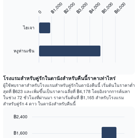
฿3,000
฿6,000
฿2,000
฿5,000
฿1,000
฿4,000
Bar
Chart
graphic.
chart
0
with
2
bars.
ไฮเจา
แผนภูมิ
ต่อ
ไป
หงูห่านเซิน
นี้
End
แสดง
of
ราคา
interactive
เฉลี่ย
chart
โรงแรมสำหรับคู่รักในดานังสำหรับคืนนี้ราคาเท่าไหร่
ของ
ห้อง
ผู้ใช้พบราคาสำหรับโรงแรมสำหรับคู่รักในดานังคืนนี้ เริ่มต้นในราคาต่ำ
พัก
สุดที่ ฿623 และเพิ่มขึ้นเป็นราคาเฉลี่ยที่ ฿4,178 โดยอิงจากการค้นหา
ใน
ในช่วง 72 ชั่วโมงที่ผ่านมา ราคาเริ่มต้นที่ ฿1,165 สำหรับโรงแรม
ย่าน
สำหรับคู่รัก 4 ดาว ในดานังสำหรับคืนนี้
ที่
ได้
฿2,400
รับ
Bar
Chart
ความ
graphic.
chart
นิยม
฿1,600
with
สูงสุด