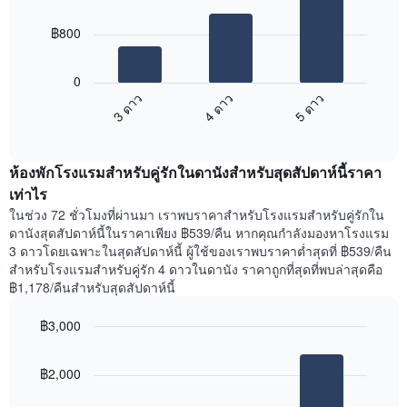
3
แผนภูมิ
bars.
มี
฿800
แกน
แผนภูมิ
X
ต่อ
0
1
ไป
3 ดาว
4 ดาว
5 ดาว
แกน
นี้
แสดง
End
แสดง
of
ราคา
ราคา
interactive
เฉลี่ย
เฉลี่ย
chart
ของ
ห้องพักโรงแรมสำหรับคู่รักในดานังสำหรับสุดสัปดาห์นี้ราคา
ของ
ห้อง
ห้อง
เท่าไร
พัก
พัก
ในช่วง 72 ชั่วโมงที่ผ่านมา เราพบราคาสำหรับโรงแรมสำหรับคู่รักใน
แผนภูมิ
คืน
ดานังสุดสัปดาห์นี้ในราคาเพียง ฿539/คืน หากคุณกำลังมองหาโรงแรม
มี
นี้
3 ดาวโดยเฉพาะในสุดสัปดาห์นี้ ผู้ใช้ของเราพบราคาต่ำสุดที่ ฿539/คืน
แกน
ที่
สำหรับโรงแรมสำหรับคู่รัก 4 ดาวในดานัง ราคาถูกที่สุดที่พบล่าสุดคือ
Y
พบ
฿1,178/คืนสำหรับสุดสัปดาห์นี้
1
ใน
แกน
ช่วง
แสดง
฿3,000
3
ย่าน
วัน
Bar
Chart
ที่
graphic.
chart
ที่
฿2,000
ได้
with
ผ่าน
3
รับ
มา
bars.