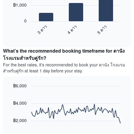
ความ
โดย
฿1,000
นิยม
รวบรวม
แผนภูมิ
สูงสุด
ตาม
ต่อ
ระดับ
0
ไป
ดาว
3 ดาว
4 ดาว
5 ดาว
นี้
แผนภูมิ
End
แสดง
มี
of
ราคา
interactive
แกน
เฉลี่ย
chart
X
What’s the recommended booking timeframe for ดานัง
ของ
1
ห้อง
โรงแรมสำหรับคู่รัก?
แกน
พัก
For the best rates, it's recommended to book your ดานัง โรงแรม
แสดง
ใน
หมวด
สำหรับคู่รัก at least 1 day before your stay.
สุด
หมู่
สัปดาห์
โรงแรม
นี้
฿6,000
ตาม
ที่
Line
จำนวน
Chart
พบ
graphic.
chart
ดาว
ใน
with
฿4,000
แผนภูมิ
90
ช่วง
มี
data
3
แกน
points.
วัน
฿2,000
Y
ที่
1
แผนภูมิ
ผ่าน
แกน
ต่อ