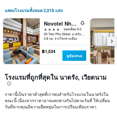
ดาว
X
แผนภูมิ
1
แสดงโรงแรมทั้งหมด 2,018 แห่ง
มี
แกน
แกน
แสดง
Y
Novotel Nha Trang
จำนวน
1
วัน
4 ดาว
ยอดเยี่ยม 9.0
แกน
ก่อน
50 Tran Phu Street, นาตรัง, เวียดนาม
แสดง
การ
0.8 กม. จากใจกลางเมือง
ราคา
เข้า
เฉลี่ย
พัก
฿1,534
ของ
แผนภูมิ
ดูข้อเสนอ
ห้อง
มี
พัก
แกน
ใน
Y
ช่วง
1
โรงแรมที่ถูกที่สุดใน นาตรัง, เวียดนาม
สุด
แกน
สัปดาห์
แแส
นี้
ดง
ที่
ราคา
ราคานี้เป็นราคาต่ำสุดที่เราพบสำหรับโรงแรมในนาตรังใน
พบ
เฉลี่ย
ขณะนี้ เนื่องจากราคาอาจแตกต่างกันไปตามวันที่ ให้เปลี่ยน
ใน
ของ
ช่วง
วันที่หากคุณมีความยืดหยุ่นในการเปรียบเทียบราคา
ห้อง
3
พัก
วัน