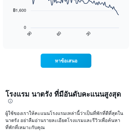
data
ดาว
ช่วง
points.
แผนภูมิ
฿1,600
3
มี
วัน
แผนภูมิ
แกน
ที่
ต่อ
Y
ผ่าน
0
ไป
1
มา
60
30
90
นี้
End
แกน
โดย
of
แสดง
แสดง
interactive
รวบรวม
การ
chart
ราคา
ตาม
เปลี่ยนแปลง
เฉลี่ย
ระดับ
ของ
ของ
หาข้อเสนอ
ดาว
ราคา
ห้อง
แผนภูมิ
ห้อง
พัก
มี
พัก
คืน
แกน
เมื่อ
นี้
X
ใกล้
ซึ่ง
1
ถึง
โรงแรม นาตรัง ที่มีอันดับคะแนนสูงสุด
พบใน
แกน
วัน
3
แสดง
ที่
วัน
หมวด
เข้า
ที่
หมู่
ผู้ใช้ของเราให้คะแนนโรงแรมเหล่านี้ว่าเป็นที่พักที่ดีที่สุดใน
พัก
ผ่าน
โรงแรม
แผนภูมิ
นาตรัง อย่าลืมอ่านรายละเอียดโรงแรมและรีวิวเพื่อค้นหา
มา
ตาม
มี
ที่พักที่เหมาะกับคุณ
จำนวน
แกน