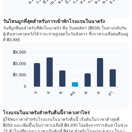
ม.ค.
ก.พ.
มี.ค.
เม.ย.
พ.ค.
มิ.ย.
ก.ค.
ส.ค.
ก.ย.
ต.ค.
พ.ย.
ธ.ค.
ต่อ
End
of
ไป
interactive
นี้
chart
แสดง
วันไหนถูกที่สุดสำหรับการเข้าพักโรงแรมในนาตรัง
ราคา
วันที่ถูกที่สุดสำหรับที่พักในนาตรัง คือ วันพฤหัสฯ (฿638) ในทางกลับกัน
เฉลี่ย
ผู้เดินทางคาดหวังได้ว่าจะจ่ายสูงสุดในวันอังคาร ซึ่งราคาเฉลี่ยต่อคืนอยู่
ของ
ที่ ฿3,885
ห้อง
พัก
฿4,500
ใน
Bar
แต่ละ
Chart
graphic.
฿3,000
chart
เดือน
with
แผนภูมิ
7
฿1,500
มี
bars.
แกน
0
X
แผนภูมิ
ศ.
พฤ.
พ.
อ.
จ.
อา.
ส.
1
ต่อ
End
แกน
of
ไป
interactive
แสดง
นี้
chart
เดือน
แสดง
โรงแรมในนาตรังสำหรับคืนนี้ราคาเท่าไหร่
แผนภูมิ
ราคา
ผู้ใช้พบราคาสำหรับโรงแรมในนาตรังคืนนี้ เริ่มต้นในราคาต่ำสุดที่
มี
เฉลี่ย
฿252 และเพิ่มขึ้นเป็นราคาเฉลี่ยที่ ฿4,935 โดยอิงจากการค้นหาในช่วง
แกน
ของ
72 ชั่วโมงที่ผ่านมา ราคาเริ่มต้นที่ ฿414 สำหรับโรงแรม 4 ดาว ในนา