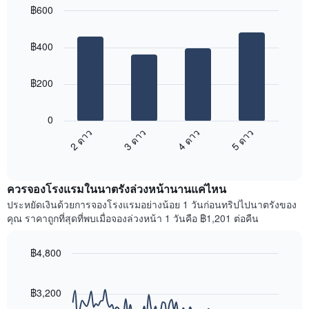
ใน
฿600
ดง
ช่วง
ราคา
Bar
Chart
3
เฉลี่ย
graphic.
chart
วัน
฿400
with
ของ
ที่
4
ห้อง
ผ่าน
bars.
พัก
มา
฿200
โดย
แผนภูมิ
รวบรวม
ต่อ
0
ตาม
ไป
2 ดาว
3 ดาว
4 ดาว
5 ดาว
ระดับ
นี้
ดาว
End
แสดง
of
แผนภูมิ
ราคา
interactive
มี
เฉลี่ย
chart
แกน
ควรจองโรงแรมในนาตรังล่วงหน้านานแค่ไหน
ของ
X
ห้อง
ประหยัดเงินด้วยการจองโรงแรมอย่างน้อย 1 วันก่อนทริปไปนาตรังของ
1
พัก
คุณ ราคาถูกที่สุดที่พบเมื่อจองล่วงหน้า 1 วันคือ ฿1,201 ต่อคืน
แกน
ใน
แสดง
สุด
หมวด
฿4,800
สัปดาห์
หมู่
นี้
Line
Chart
โรงแรม
graphic.
chart
ที่
ตาม
with
฿3,200
พบ
90
จำนวน
ใน