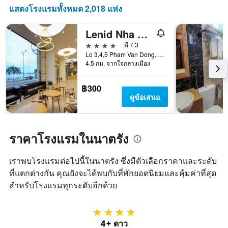
ที่
แสดงโรงแรมทั้งหมด 2,018 แห่ง
ผ่าน
มา
Lenid Nha Trang Hotel
4 ดาว
ดี 7.3
Lo 3,4,5 Pham Van Dong, นาตรัง, เวียดนาม
4.5 กม. จากใจกลางเมือง
฿300
ดูข้อเสนอ
ราคาโรงแรมในนาตรัง
เราพบโรงแรมต่อไปนี้ในนาตรัง ซึ่งมีตัวเลือกราคาและระดับ
ที่แตกต่างกัน คุณยังจะได้พบกับที่พักยอดนิยมและคุ้มค่าที่สุด
สำหรับโรงแรมทุกระดับอีกด้วย
4 ดาว
4+ ดาว