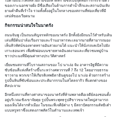
ไปตามแนวโค้งที่สวยงามของหาดทรายซึ่งเป็นจุดที่มีการกระจายตัว
ของเกาะนอกชายฝั่ง มีชื่อเสียงในด้านการดำน้ำลึกและสถานบันเทิง
ยามค่ำคืนที่เร้าใจ รวมทั้งตั้งอยู่ในใจกลางของสถานที่ท่องเที่ยวที่มี
เสน่ห์ของเวียดนาม
กิจกรรมน่าสนใจในนาตรัง
ถนนจันพู เป็นถนนสัญจรหลักของนาตรัง อีกทั้งยังมีถนนไว้สำหรับเดิน
เล่นที่มีต้นปาล์มเรียงรายและร้านอาหารทะเลมากมายที่สามารถมอง
เห็นทิวทัศน์ของหาดทรายอันสวยงามได้ แนะนำให้นั่งรถเคเบิลไปยัง
เกาะฮอนเทร เพื่อพักผ่อนบนชายหาดอันงดงามและเที่ยวชมหมู่บ้าน
ชาวประมงที่มีคุณค่าทางประวัติศาสตร์
เยี่ยมชมสถานที่โบราณสถานของ โป นาเง่อ จัม อาคารอิฐที่มีความ
ซับซ้อนสี่แห่งที่สร้างขึ้นระหว่างศตวรรษที่ 7 ถึง 12 โดยอารยธรรม
ชาวจาม พวกเขาให้เกียรติเทพธิดาฮินดูของโป นาเง่อ ด้วยการสร้าง
รูปปั้นหินที่ซับซ้อนและประติมากรรมในสไตลจากิว ที่แตกต่างของ
ศิลปะจาม
อีกหนึ่งสถานที่ทางศาสนาของนาตรังที่ห้ามพลาดคือเจดีย์ลองซอนตั้ง
อยู่บริเวณเชิงเขาจัยตุย รูปปั้นพระพุทธรูปสีขาวขนาดใหญ่สามารถ
มองเห็นได้จากทั่วเมือง ในขณะที่เจดีย์ต่าง ๆ มีสถาปัตยกรรมลัทธิเต๋า
แบบหรูหราซึ่งแสดงภาพสัตว์ในตำนานและเทพเจ้า