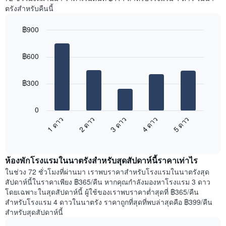
Y
ห้อง
ตรังสำหรับคืนนี้
1
พัก
แกน
ใน
แแส
฿900
แต่ละ
ดง
Bar
วัน
Chart
ราคา
graphic.
chart
ของ
฿600
with
เฉลี่ย
สัปดาห์
5
ของ
แผนภูมิ
bars.
ห้อง
มี
฿300
พัก
แกน
แผนภูมิ
X
ต่อ
1
0
ไป
แกน
3 ดาว
5 ดาว
2 ดาว
4 ดาว
1 ดาว
นี้
แสดง
End
แสดง
วัน
of
ราคา
interactive
ของ
เฉลี่ย
chart
สัปดาห์
ห้องพักโรงแรมในนาตรังสำหรับสุดสัปดาห์นี้ราคาเท่าไร
ของ
แผนภูมิ
ห้อง
ในช่วง 72 ชั่วโมงที่ผ่านมา เราพบราคาสำหรับโรงแรมในนาตรังสุด
มี
พัก
สัปดาห์นี้ในราคาเพียง ฿365/คืน หากคุณกำลังมองหาโรงแรม 3 ดาว
แกน
คืน
โดยเฉพาะในสุดสัปดาห์นี้ ผู้ใช้ของเราพบราคาต่ำสุดที่ ฿365/คืน
Y
นี้
สำหรับโรงแรม 4 ดาวในนาตรัง ราคาถูกที่สุดที่พบล่าสุดคือ ฿399/คืน
1
ที่
สำหรับสุดสัปดาห์นี้
แกน
พบ
แแส