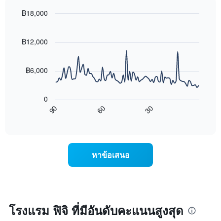
Y
ห้อง
1
พัก
฿18,000
แกน
ใน
Line
Chart
แแส
แต่ละ
graphic.
chart
ดง
with
วัน
฿12,000
ราคา
90
ของ
data
เฉลี่ย
สัปดาห์
points.
ของ
แผนภูมิ
฿6,000
ห้อง
มี
แผนภูมิ
พัก
แกน
ต่อ
X
0
ไป
1
90
60
30
นี้
End
แกน
of
แสดง
แสดง
interactive
การ
chart
วัน
เปลี่ยนแปลง
ของ
ของ
สัปดาห์
หาข้อเสนอ
ราคา
แผนภูมิ
ห้อง
มี
พัก
แกน
เมื่อ
Y
ใกล้
1
ถึง
โรงแรม ฟิจิ ที่มีอันดับคะแนนสูงสุด
แกน
วัน
แแส