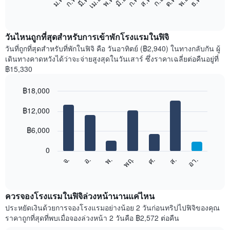
ก.พ.
พ.ค.
ส.ค.
พ.ย.
มี.ค.
มิ.ย.
ก.ย.
ธ.ค.
เม.ย.
ก.ค.
ต.ค.
ม.ค.
ต่อ
End
of
ไป
interactive
นี้
chart
แสดง
วันไหนถูกที่สุดสำหรับการเข้าพักโรงแรมในฟิจิ
ราคา
วันที่ถูกที่สุดสำหรับที่พักในฟิจิ คือ วันอาทิตย์ (฿2,940) ในทางกลับกัน ผู้
เฉลี่ย
เดินทางคาดหวังได้ว่าจะจ่ายสูงสุดในวันเสาร์ ซึ่งราคาเฉลี่ยต่อคืนอยู่ที่
ของ
฿15,330
ห้อง
พัก
฿18,000
ใน
Bar
แต่ละ
Chart
graphic.
฿12,000
chart
เดือน
with
แผนภูมิ
7
฿6,000
มี
bars.
แกน
0
X
แผนภูมิ
จ.
พฤ.
อา.
พ.
ส.
อ.
ศ.
1
ต่อ
End
แกน
of
ไป
interactive
แสดง
นี้
chart
เดือน
แสดง
ควรจองโรงแรมในฟิจิล่วงหน้านานแค่ไหน
แผนภูมิ
ราคา
ประหยัดเงินด้วยการจองโรงแรมอย่างน้อย 2 วันก่อนทริปไปฟิจิของคุณ
มี
เฉลี่ย
ราคาถูกที่สุดที่พบเมื่อจองล่วงหน้า 2 วันคือ ฿2,572 ต่อคืน
แกน
ของ