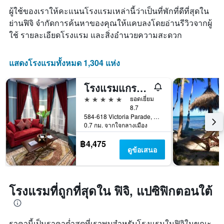
ที่
ดง
ผู้ใช้ของเราให้คะแนนโรงแรมเหล่านี้ว่าเป็นที่พักที่ดีที่สุดใน
เข้า
ราคา
พัก
ย่านฟิจิ จำกัดการค้นหาของคุณให้แคบลงโดยอ่านรีวิวจากผู้
เฉลี่ย
แผนภูมิ
ใช้ รายละเอียดโรงแรม และสิ่งอำนวยความสะดวก
ของ
มี
ห้อง
แกน
พัก
X
แสดงโรงแรมทั้งหมด 1,304 แห่ง
1
แกน
โรงแรมแกรนด์แปซิฟิค ฟิจิ
แสดง
จำนวน
5 ดาว
ยอดเยี่ยม
วัน
8.7
ก่อน
584-618 Victoria Parade, ซูวา, ฟิจิ
0.7 กม. จากใจกลางเมือง
การ
เข้า
฿4,475
พัก
ดูข้อเสนอ
แผนภูมิ
มี
แกน
Y
โรงแรมที่ถูกที่สุดใน ฟิจิ, แปซิฟิกตอนใต้
1
แกน
แแส
ดง
ราคานี้เป็นราคาต่ำสุดที่เราพบสำหรับโรงแรมในฟิจิในขณะ