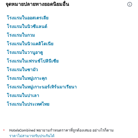
จุดหมายปลายทางยอดนิยมอื่น
โรงแรมในออสเตรเลีย
โรงแรมในนิวซีแลนด์
โรงแรมในกวม
โรงแรมในนิวแคลิโดเนีย
โรงแรมในวานูอาตู
โรงแรมในเฟรนช์โปลินีเซีย
โรงแรมในซามัว
โรงแรมในหมู่เกาะคุก
โรงแรมในหมู่เกาะนอร์เทิร์นมาเรียนา
โรงแรมในปาเลา
โรงแรมในประเทศไทย
โรงแรมในญี่ปุ่น
โรงแรมในเกาหลีใต้
โรงแรมในจีน
*
HotelsCombined พยายามกำหนดราคาที่ถูกต้องเสมอ อย่างไรก็ตาม
ราคาไม่สามารถรับประกันได้