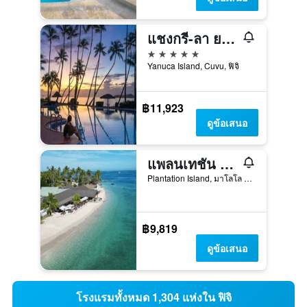
แชงกรี-ลา ยานูกา ไอส์แลนด์, ฟิจิ
5 ดาว
Yanuca Island, Cuvu, ฟิจิ
฿11,923
ดูข้อเสนอ
แพลนเทชัน ไอส์แลนด์ รีสอร์ท
Plantation Island, มาโลโล ไลไล, ฟิจิ
฿9,819
ดูข้อเสนอ
โรงแรมทั้งหมด 1,304 แห่งใน ฟิจิ