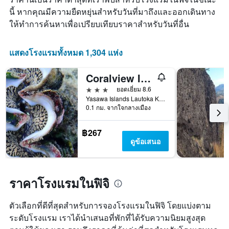
ราคา
นี้ หากคุณมีความยืดหยุ่นสำหรับวันที่มาถึงและออกเดินทาง
เฉลี่ย
ให้ทำการค้นหาเพื่อเปรียบเทียบราคาสำหรับวันที่อื่น
ของ
ห้อง
พัก
แสดงโรงแรมทั้งหมด 1,304 แห่ง
Coralview Island Resort
3 ดาว
ยอดเยี่ยม 8.6
Yasawa Islands Lautoka Kings Jetty PO Box 3764 Lautoka, Tavewa Island, ฟิจิ
0.1 กม. จากใจกลางเมือง
฿267
ดูข้อเสนอ
ราคาโรงแรมในฟิจิ
ตัวเลือกที่ดีที่สุดสำหรับการจองโรงแรมในฟิจิ โดยแบ่งตาม
ระดับโรงแรม เราได้นำเสนอที่พักที่ได้รับความนิยมสูงสุด