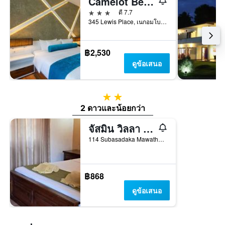
Camelot Beach Hotel
3 ดาว
ดี 7.7
345 Lewis Place, เนกอมโบ, ศรีลังกา
฿2,530
ดูข้อเสนอ
2 ดาว
2 ดาวและน้อยกว่า
จัสมิน วิลลา อายุรเวท รีสอร์ต
114 Subasadaka Mawatha Daluwakotuwa Kochchikade, เนกอมโบ, ศรีลังกา
฿868
ดูข้อเสนอ