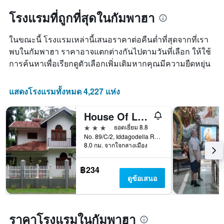
โรงแรมที่ถูกที่สุดในกัมพาฮา
ในขณะนี้ โรงแรมเหล่านี้เสนอราคาต่อคืนต่ำที่สุดจากที่เรา
พบในกัมพาฮา ราคาอาจแตกต่างกันไปตามวันที่เลือก ให้ใช้
การค้นหาเพื่อเรียกดูตัวเลือกเพิ่มเติมหากคุณมีความยืดหยุ่น
แสดงโรงแรมทั้งหมด 4,227 แห่ง
House Of Le Meridien
3 ดาว
ยอดเยี่ยม 8.8
No. 89/C/2, Iddagodella Road, Kimbulapitiya, เนกอมโบ, ศรีลังกา
8.0 กม. จากใจกลางเมือง
฿234
ดูข้อเสนอ
ราคาโรงแรมในกัมพาฮา