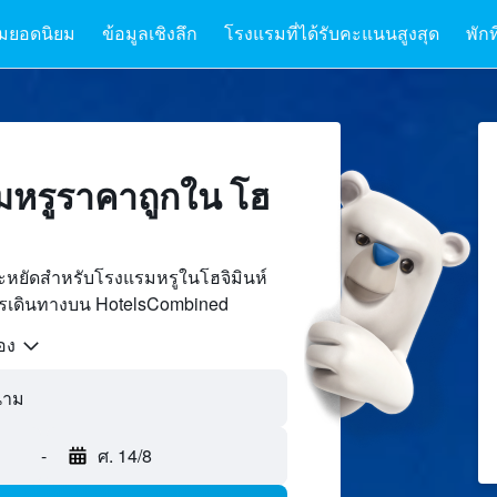
มยอดนิยม
ข้อมูลเชิงลึก
โรงแรมที่ได้รับคะแนนสูงสุด
พักท
หรูราคาถูกใน โฮ
ะหยัดสำหรับโรงแรมหรูในโฮจิมินห์
์การเดินทางบน HotelsCombined
้อง
ดนาม
-
ศ. 14/8