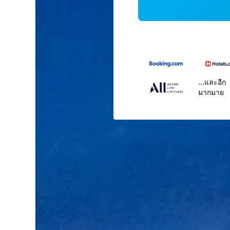
...และอีก
มากมาย