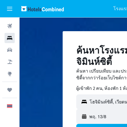
โรงแร
ตั๋วเครื่องบิน
โรงแรม
ค้นหาโรงแรม
รถเช่า
จิมินห์ซิตี้
เที่ยวบิน+โรงแรม
ค้นหา เปรียบเทียบ และปร
สำรวจ
ซิตี้จากกว่าร้อยเว็บไซต
ผู้เข้าพัก 2 คน, ห้องพัก 1 ห
ทริป
โฮจิมินห์ซิตี้, เวีย
ภาษาไทย
พฤ. 13/8