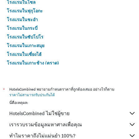
โรงแรมในโซล
โรงแรมในฟุกุโอกะ
โรงแรมในชะอำ
โรงแรมในกระบี่
โรงแรมในซัปโปโร
โรงแรมในเกาะสมุย
โรงแรมในเซี่ยงไฮ้
โรงแรมในเกาะช้าง (ตราด)
โรงแรมในไทเป
โรงแรมในหาดใหญ่
โรงแรมในชลบุรี
*
HotelsCombined พยายามกำหนดราคาที่ถูกต้องเสมอ อย่างไรก็ตาม
ราคาไม่สามารถรับประกันได้
โรงแรมในภูเก็ต
นี่คือเหตุผล:
โรงแรมในระยอง
HotelsCombined ไม่ใช่ผู้ขาย
โรงแรมในเกียวโต
โรงแรมในสัตหีบ
เรารวบรวมข้อมูลมหาศาลเพื่อคุณ
โรงแรมในศรีราชา
ทำไมราคาถึงไม่แม่นยำ 100%?