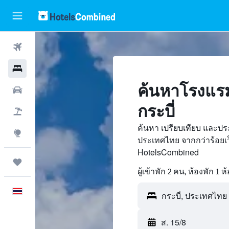
ตั๋วเครื่องบิน
โรงแรม
ค้นหาโรงแรม
รถเช่า
กระบี่
เที่ยวบิน+โรงแรม
ค้นหา เปรียบเทียบ และปร
สำรวจ
ประเทศไทย จากกว่าร้อยเ
HotelsCombined
ทริป
ผู้เข้าพัก 2 คน, ห้องพัก 1 ห
ภาษาไทย
ส. 15/8