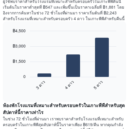
ผู้ใช้พบราคาสำหรับโรงแรมที่เหมาะสำหรับครอบครัวในเกาะพีพีคืนนี้
เริ่มต้นในราคาต่ำสุดที่ ฿547 และเพิ่มขึ้นเป็นราคาเฉลี่ยที่ ฿1,881 โดย
อิงจากการค้นหาในช่วง 72 ชั่วโมงที่ผ่านมา ราคาเริ่มต้นที่ ฿2,243
สำหรับโรงแรมที่เหมาะสำหรับครอบครัว 4 ดาว ในเกาะพีพีสำหรับคืนนี้
฿4,500
Bar
Chart
graphic.
chart
฿3,000
with
3
bars.
฿1,500
แผนภูมิ
ต่อ
0
ไป
3 ดาว
4 ดาว
5 ดาว
นี้
End
แสดง
of
ราคา
interactive
เฉลี่ย
chart
ห้องพักโรงแรมที่เหมาะสำหรับครอบครัวในเกาะพีพีสำหรับสุด
ของ
ห้อง
สัปดาห์นี้ราคาเท่าไร
พัก
ในช่วง 72 ชั่วโมงที่ผ่านมา เราพบราคาสำหรับโรงแรมที่เหมาะสำหรับ
คืน
ครอบครัวในเกาะพีพีสุดสัปดาห์นี้ในราคาเพียง ฿619/คืน หากคุณกำลัง
นี้