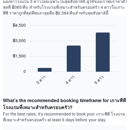
มองหาโรงแรม 3 ดาวโดยเฉพาะในสุดสัปดาห์นี้ ผู้ใช้ของเราพบราคาต่ำ
ที่
สุดที่ ฿385/คืน สำหรับโรงแรมที่เหมาะสำหรับครอบครัว 4 ดาวในเกาะ
พบ
พีพี ราคาถูกที่สุดที่พบล่าสุดคือ ฿2,584/คืนสำหรับสุดสัปดาห์นี้
ใน
ช่วง
฿4,500
3
วัน
Bar
Chart
graphic.
chart
ที่
฿3,000
with
ผ่าน
3
มา
bars.
โดย
฿1,500
รวบรวม
แผนภูมิ
ตาม
ต่อ
ระดับ
0
ไป
ดาว
3 ดาว
4 ดาว
5 ดาว
นี้
แผนภูมิ
End
แสดง
มี
of
ราคา
interactive
แกน
เฉลี่ย
chart
X
What’s the recommended booking timeframe for เกาะพีพี
ของ
1
ห้อง
โรงแรมที่เหมาะสำหรับครอบครัว?
แกน
พัก
For the best rates, it's recommended to book your เกาะพีพี โรงแรม
แสดง
ใน
หมวด
ที่เหมาะสำหรับครอบครัว at least 6 days before your stay.
สุด
หมู่
สัปดาห์