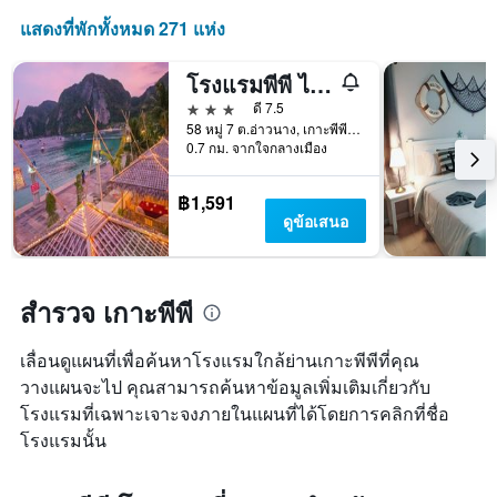
หมู่
มา
เข้า
โรงแรม
แสดงที่พักทั้งหมด 271 แห่ง
พัก
ตาม
แผนภูมิ
จำนวน
มี
โรงแรมพีพี ไอส์แลนด์ คาบาน่า
ดาว
แกน
แผนภูมิ
3 ดาว
ดี 7.5
X
มี
58 หมู่ 7 ต.อ่าวนาง, เกาะพีพี, ประเทศไทย
1
แกน
0.7 กม. จากใจกลางเมือง
แกน
Y
แสดง
1
฿1,591
จำนวน
แกน
ดูข้อเสนอ
วัน
แสดง
ก่อน
ราคา
การ
เฉลี่ย
เข้า
ของ
สำรวจ เกาะพีพี
พัก
ห้อง
แผนภูมิ
พัก
มี
เลื่อนดูแผนที่เพื่อค้นหาโรงแรมใกล้ย่านเกาะพีพีที่คุณ
ใน
แกน
ช่วง
วางแผนจะไป คุณสามารถค้นหาข้อมูลเพิ่มเติมเกี่ยวกับ
Y
สุด
โรงแรมที่เฉพาะเจาะจงภายในแผนที่ได้โดยการคลิกที่ชื่อ
1
สัปดาห์
แกน
โรงแรมนั้น
นี้
แแส
ที่
ดง
พบ