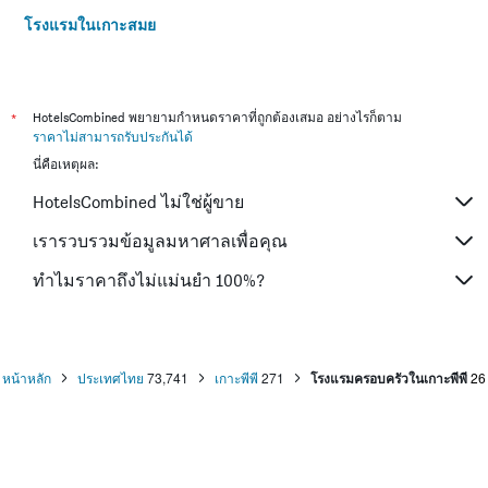
โรงแรมในเกาะสมุย
โรงแรมในเซี่ยงไฮ้
โรงแรมในเกาะช้าง (ตราด)
โรงแรมในไทเป
*
HotelsCombined พยายามกำหนดราคาที่ถูกต้องเสมอ อย่างไรก็ตาม
ราคาไม่สามารถรับประกันได้
โรงแรมในหาดใหญ่
นี่คือเหตุผล:
โรงแรมในชลบุรี
HotelsCombined ไม่ใช่ผู้ขาย
โรงแรมในภูเก็ต
โรงแรมในระยอง
เรารวบรวมข้อมูลมหาศาลเพื่อคุณ
โรงแรมในเกียวโต
ทำไมราคาถึงไม่แม่นยำ 100%?
โรงแรมในสัตหีบ
โรงแรมในศรีราชา
โรงแรมในขอนแก่น
หน้าหลัก
ประเทศไทย
73,741
เกาะพีพี
271
โรงแรมครอบครัวในเกาะพีพี
26