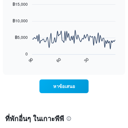
โรงแรม
นี้
฿15,000
ตาม
ที่
Line
จำนวน
Chart
พบ
graphic.
chart
ดาว
ใน
with
฿10,000
แผนภูมิ
90
ช่วง
มี
data
3
แกน
points.
วัน
฿5,000
Y
ที่
1
แผนภูมิ
ผ่าน
แกน
ต่อ
มา
0
แสดง
ไป
โดย
90
60
30
ราคา
นี้
End
รวบรวม
of
เฉลี่ย
แสดง
ตาม
interactive
ของ
การ
chart
ระดับ
ห้อง
เปลี่ยนแปลง
ดาว
พัก
ของ
แผนภูมิ
หาข้อเสนอ
คืน
ราคา
มี
นี้
ห้อง
แกน
ซึ่ง
พัก
X
พบใน
เมื่อ
1
3
ใกล้
แกน
วัน
ถึง
ที่พักอื่นๆ ในเกาะพีพี
แสดง
ที่
วัน
หมวด
ผ่าน
ที่