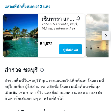
หมู่
มา
เข้า
โรงแรม
แสดงที่พักทั้งหมด 512 แห่ง
พัก
ตาม
แผนภูมิ
จำนวน
มี
เซ็นทารา แกรนด์ มิราจ บีช รีสอร์ท พัทยา
ดาว
แกน
แผนภูมิ
277-8 ม.5 ต.นาเกลือ, ชลบุรี, ประเทศไทย
X
มี
46.1 กม. จากใจกลางเมือง
1
แกน
แกน
Y
แสดง
1
฿4,872
จำนวน
แกน
ดูข้อเสนอ
วัน
แสดง
ก่อน
ราคา
การ
เฉลี่ย
เข้า
ของ
สำรวจ ชลบุรี
พัก
ห้อง
แผนภูมิ
พัก
มี
สำรวจพื้นที่ในชลบุรีที่คุณวางแผนจะไปเพื่อค้นหาโรงแรมที่
ใน
แกน
ช่วง
อยู่ใกล้เคียง ผู้ใช้สามารถคลิกชื่อโรงแรมเพื่อค้นหาข้อมูล
Y
สุด
เพิ่มเติม เช่น ราคา รีวิว และสิ่งอำนวยความสะดวก และยัง
1
สัปดาห์
แกน
ค้นหาข้อเสนอต่างๆ สำหรับที่พักได้
นี้
แแส
ที่
ดง
พบ