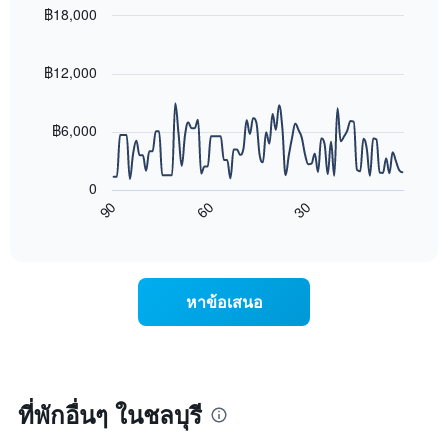
โรงแรม
นี้
฿18,000
ตาม
ที่
Line
จำนวน
Chart
พบ
graphic.
chart
ดาว
ใน
with
฿12,000
แผนภูมิ
90
ช่วง
มี
data
3
แกน
points.
วัน
฿6,000
Y
ที่
1
แผนภูมิ
ผ่าน
แกน
ต่อ
มา
0
แสดง
ไป
โดย
90
60
30
ราคา
นี้
End
รวบรวม
of
เฉลี่ย
แสดง
ตาม
interactive
ของ
การ
chart
ระดับ
ห้อง
เปลี่ยนแปลง
ดาว
พัก
ของ
แผนภูมิ
หาข้อเสนอ
คืน
ราคา
มี
นี้
ห้อง
แกน
ซึ่ง
พัก
X
พบใน
เมื่อ
1
3
ใกล้
แกน
วัน
ถึง
ที่พักอื่นๆ ในชลบุรี
แสดง
ที่
วัน
หมวด
ผ่าน
ที่