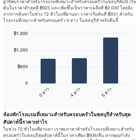
ผู้ใช้พบราคาสำหรับโรงแรมที่เหมาะสำหรับครอบครัวในชลบุรีคืนนี้ เริ่ม
ต้นในราคาต่ำสุดที่ ฿923 และเพิ่มขึ้นเป็นราคาเฉลี่ยที่ ฿2,030 โดยอิง
จากการค้นหาในช่วง 72 ชั่วโมงที่ผ่านมา ราคาเริ่มต้นที่ ฿931 สำหรับ
โรงแรมที่เหมาะสำหรับครอบครัว 4 ดาว ในชลบุรีสำหรับคืนนี้
฿1,800
Bar
Chart
graphic.
chart
฿1,200
with
3
bars.
฿600
แผนภูมิ
ต่อ
0
ไป
3 ดาว
4 ดาว
5 ดาว
นี้
End
แสดง
of
ราคา
interactive
เฉลี่ย
chart
ห้องพักโรงแรมที่เหมาะสำหรับครอบครัวในชลบุรีสำหรับสุด
ของ
ห้อง
สัปดาห์นี้ราคาเท่าไร
พัก
ในช่วง 72 ชั่วโมงที่ผ่านมา เราพบราคาสำหรับโรงแรมที่เหมาะสำหรับ
คืน
ครอบครัวในชลบุรีสุดสัปดาห์นี้ในราคาเพียง ฿936/คืน หากคุณกำลัง
นี้