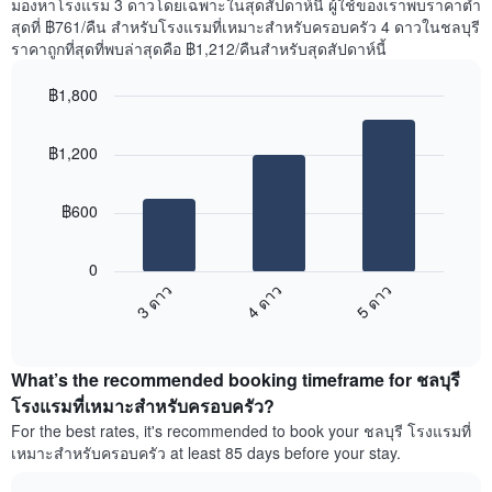
มองหาโรงแรม 3 ดาวโดยเฉพาะในสุดสัปดาห์นี้ ผู้ใช้ของเราพบราคาต่ำ
ที่
สุดที่ ฿761/คืน สำหรับโรงแรมที่เหมาะสำหรับครอบครัว 4 ดาวในชลบุรี
พบ
ราคาถูกที่สุดที่พบล่าสุดคือ ฿1,212/คืนสำหรับสุดสัปดาห์นี้
ใน
ช่วง
฿1,800
3
วัน
Bar
Chart
graphic.
chart
ที่
฿1,200
with
ผ่าน
3
มา
bars.
โดย
฿600
รวบรวม
แผนภูมิ
ตาม
ต่อ
ระดับ
0
ไป
ดาว
3 ดาว
4 ดาว
5 ดาว
นี้
แผนภูมิ
End
แสดง
มี
of
ราคา
interactive
แกน
เฉลี่ย
chart
X
What’s the recommended booking timeframe for ชลบุรี
ของ
1
ห้อง
โรงแรมที่เหมาะสำหรับครอบครัว?
แกน
พัก
For the best rates, it's recommended to book your ชลบุรี โรงแรมที่
แสดง
ใน
หมวด
เหมาะสำหรับครอบครัว at least 85 days before your stay.
สุด
หมู่
สัปดาห์