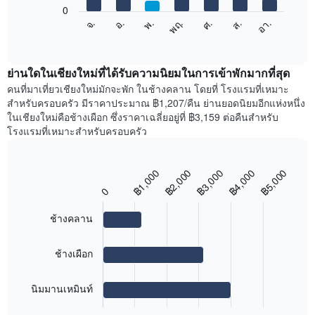
โรงแรม
1
0
ตาม
แผนภูมิ
แกน
จ.
พฤ.
อา.
พ.
ส.
อ.
ศ.
จำนวน
ต่อ
End
แสดง
ดาว
of
ไป
เดือน
interactive
แผนภูมิ
นี้
chart
แผนภูมิ
มี
แสดง
ย่านใดในเชียงใหม่ที่ได้รับความนิยมในการเข้าพักมากที่สุด
มี
แกน
ราคา
คนที่มาเที่ยวเชียงใหม่มักจะพัก ในช้างคลาน โดยที่ โรงแรมที่เหมาะ
แกน
Y
เฉลี่ย
สำหรับครอบครัว มีราคาประมาณ ฿1,207/คืน ย่านยอดนิยมอีกแห่งหนึ่ง
Y
1
ของ
1
ในเชียงใหม่คือช้างเผือก ซึ่งราคาเฉลี่ยอยู่ที่ ฿3,159 ต่อคืนสำหรับ
แกน
ห้อง
แกน
โรงแรมที่เหมาะสำหรับครอบครัว
แสดง
พัก
แแส
ราคา
ใน
ดง
เฉลี่ย
แต่ละ
ราคา
฿5,000
฿2,000
฿4,000
฿1,000
฿3,000
ของ
Bar
วัน
Chart
เฉลี่ย
graphic.
ห้อง
chart
ของ
0
ของ
with
พัก
สัปดาห์
ห้อง
3
คู่
แผนภูมิ
ช้างคลาน
bars.
พัก
ใน
มี
ช่วง
แกน
แผนภูมิ
ช้างเผือก
3
X
ต่อ
วัน
1
ไป
ที่
แกน
นิมมานเหมินท์
นี้
ผ่าน
แสดง
End
แสดง
มา
วัน
of