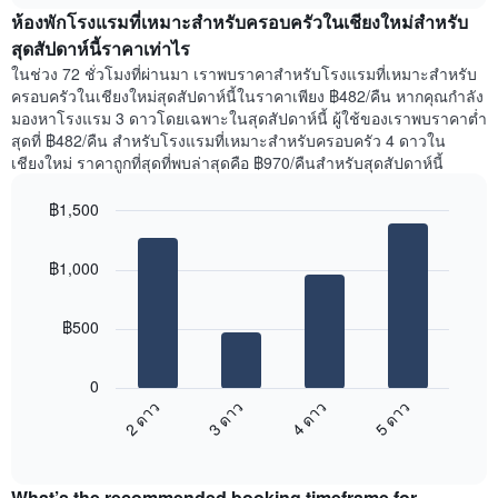
เฉลี่ย
พัก
ห้องพักโรงแรมที่เหมาะสำหรับครอบครัวในเชียงใหม่สำหรับ
ของ
แผนภูมิ
ห้อง
สุดสัปดาห์นี้ราคาเท่าไร
มี
พัก
ในช่วง 72 ชั่วโมงที่ผ่านมา เราพบราคาสำหรับโรงแรมที่เหมาะสำหรับ
แกน
คืน
Y
ครอบครัวในเชียงใหม่สุดสัปดาห์นี้ในราคาเพียง ฿482/คืน หากคุณกำลัง
นี้
1
มองหาโรงแรม 3 ดาวโดยเฉพาะในสุดสัปดาห์นี้ ผู้ใช้ของเราพบราคาต่ำ
ที่
แกน
สุดที่ ฿482/คืน สำหรับโรงแรมที่เหมาะสำหรับครอบครัว 4 ดาวใน
พบ
แสดง
เชียงใหม่ ราคาถูกที่สุดที่พบล่าสุดคือ ฿970/คืนสำหรับสุดสัปดาห์นี้
ใน
ย่าน
ช่วง
ที่
฿1,500
3
ได้
วัน
Bar
Chart
รับ
graphic.
chart
ที่
ความ
฿1,000
with
ผ่าน
นิยม
4
มา
สูงสุด
bars.
โดย
฿500
รวบรวม
แผนภูมิ
ตาม
ต่อ
ระดับ
0
ไป
ดาว
2 ดาว
3 ดาว
4 ดาว
5 ดาว
นี้
แผนภูมิ
End
แสดง
มี
of
ราคา
interactive
แกน
เฉลี่ย
chart
X
What’s the recommended booking timeframe for
ของ