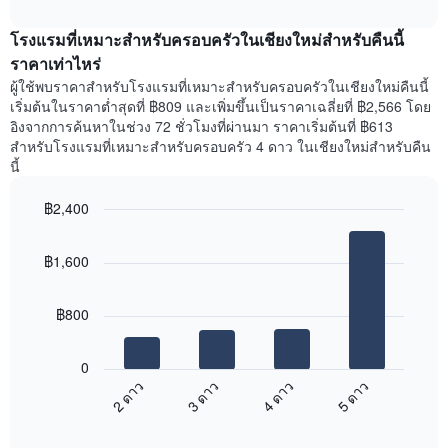
ราคา
interactive
ของ
เฉลี่ย
chart
สัปดาห์
โรงแรมที่เหมาะสำหรับครอบครัวในเชียงใหม่สำหรับคืนนี้
ของ
แผนภูมิ
ห้อง
ราคาเท่าไหร่
มี
พัก
ผู้ใช้พบราคาสำหรับโรงแรมที่เหมาะสำหรับครอบครัวในเชียงใหม่คืนนี้
แกน
ใน
เริ่มต้นในราคาต่ำสุดที่ ฿809 และเพิ่มขึ้นเป็นราคาเฉลี่ยที่ ฿2,566 โดย
Y
ย่าน
อิงจากการค้นหาในช่วง 72 ชั่วโมงที่ผ่านมา ราคาเริ่มต้นที่ ฿613
1
ที่
สำหรับโรงแรมที่เหมาะสำหรับครอบครัว 4 ดาว ในเชียงใหม่สำหรับคืน
แกน
ได้
แแส
นี้
รับ
ดง
ความ
ราคา
฿2,400
นิยม
เฉลี่ย
สูงสุด
Bar
Chart
ของ
graphic.
chart
แผนภูมิ
ห้อง
฿1,600
with
มี
พัก
4
แกน
bars.
X
฿800
1
แผนภูมิ
แกน
ต่อ
แสดง
0
ไป
ราคา
2 ดาว
3 ดาว
4 ดาว
5 ดาว
นี้
เฉลี่ย
End
แสดง
ของ
of
ราคา
interactive
ห้อง
chart