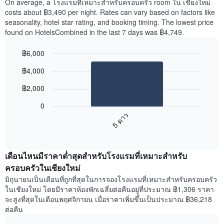
On average, a โรงแรมที่เหมาะสำหรับครอบครัว room ใน เชียงใหม่
costs about ฿3,490 per night. Rates can vary based on factors like
seasonality, hotel star rating, and booking timing. The lowest price
found on HotelsCombined in the last 7 days was ฿4,749.
฿6,000
Bar
Chart
฿4,000
graphic.
chart
with
฿2,000
1
bar.
0
5 ดาว
ตาราง
ต่อ
End
of
ไป
interactive
นี้
chart
แสดง
เดือนไหนมีราคาต่ำสุดสำหรับโรงแรมที่เหมาะสำหรับ
ราคา
ครอบครัวในเชียงใหม่
เฉลี่ย
มิถุนายนเป็นเดือนที่ถูกที่สุดในการจองโรงแรมที่เหมาะสำหรับครอบครัว
ขอ
ในเชียงใหม่ โดยมีราคาห้องพักเฉลี่ยต่อคืนอยู่ที่ประมาณ ฿1,306 ราคา
งง
จะสูงที่สุดในเดือนพฤศจิกายน เมื่อราคาเพิ่มขึ้นเป็นประมาณ ฿36,218
ห้อง
ต่อคืน
คู่
ใน