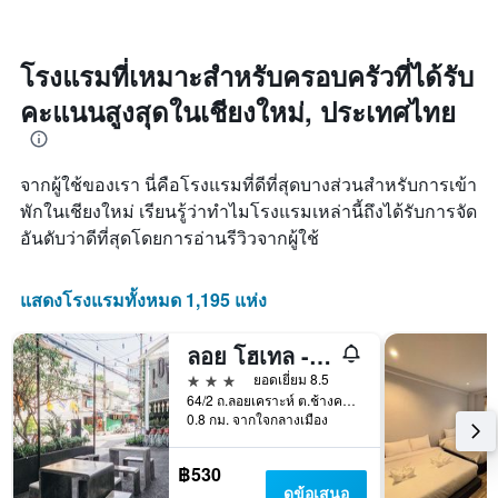
พัก
X
พบใน
เมื่อ
1
3
ใกล้
แกน
วัน
ถึง
โรงแรมที่เหมาะสำหรับครอบครัวที่ได้รับ
แสดง
ที่
วัน
หมวด
ผ่าน
คะแนนสูงสุดในเชียงใหม่, ประเทศไทย
ที่
หมู่
มา
เข้า
โรงแรม
พัก
ตาม
แผนภูมิ
จำนวน
จากผู้ใช้ของเรา นี่คือโรงแรมที่ดีที่สุดบางส่วนสำหรับการเข้า
มี
ดาว
พักในเชียงใหม่ เรียนรู้ว่าทำไมโรงแรมเหล่านี้ถึงได้รับการจัด
แกน
แผนภูมิ
X
อันดับว่าดีที่สุดโดยการอ่านรีวิวจากผู้ใช้
มี
1
แกน
แกน
Y
แสดง
แสดงโรงแรมทั้งหมด 1,195 แห่ง
1
จำนวน
แกน
วัน
แสดง
ลอย โฮเทล - โฮสเทล
ก่อน
ราคา
3 ดาว
ยอดเยี่ยม 8.5
การ
เฉลี่ย
64/2 ถ.ลอยเคราะห์ ต.ช้างคลาน, เชียงใหม่, ประเทศไทย
เข้า
ของ
0.8 กม. จากใจกลางเมือง
พัก
ห้อง
แผนภูมิ
พัก
มี
฿530
ใน
แกน
ดูข้อเสนอ
ช่วง