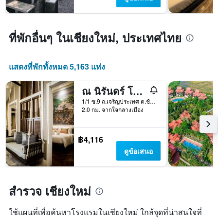
Y
สุด
1
สัปดาห์
แกน
นี้
แแส
ที่พักอื่นๆ ในเชียงใหม่, ประเทศไทย
ที่
ดง
พบ
ราคา
ใน
เฉลี่ย
ช่วง
แสดงที่พักทั้งหมด 5,163 แห่ง
ของ
3
ห้อง
วัน
พัก
ณ นิรันดร์ โรแมนติก บูทิก รีสอร์ต
ที่
ผ่าน
1/1 ซ.9 ถ.เจริญประเทศ ต.ช้างคลาน, เชียงใหม่, ประเทศไทย
มา
2.0 กม. จากใจกลางเมือง
฿4,116
ดูข้อเสนอ
สำรวจ เชียงใหม่
ใช้แผนที่เพื่อค้นหาโรงแรมในเชียงใหม่ ใกล้จุดที่น่าสนใจที่