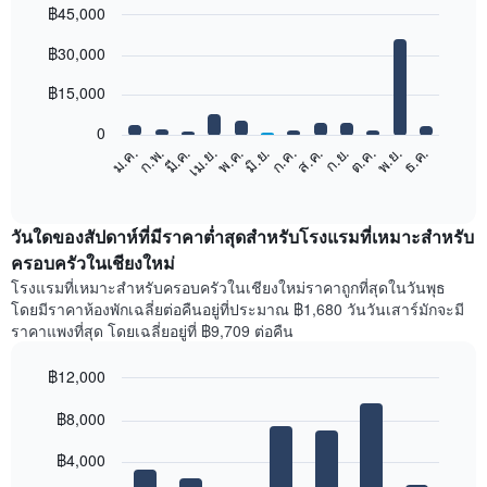
฿45,000
ช่วง
3
Bar
Chart
฿30,000
วัน
graphic.
chart
with
ที่
12
฿15,000
ผ่าน
bars.
มา
0
ที่
แผนภูมิ
ก.พ.
พ.ค.
ส.ค.
พ.ย.
มี.ค.
มิ.ย.
ก.ย.
ธ.ค.
เม.ย.
ก.ค.
ต.ค.
ม.ค.
รวม
ต่อ
End
กัน
of
ไป
ตาม
interactive
นี้
chart
การ
แสดง
วันใดของสัปดาห์ที่มีราคาต่ำสุดสำหรับโรงแรมที่เหมาะสำหรับ
จัด
ราคา
ครอบครัวในเชียงใหม่
อันดับ
เฉลี่ย
ดาว
โรงแรมที่เหมาะสำหรับครอบครัวในเชียงใหม่ราคาถูกที่สุดในวันพุธ
ของ
แผนภูมิ
โดยมีราคาห้องพักเฉลี่ยต่อคืนอยู่ที่ประมาณ ฿1,680 วันวันเสาร์มักจะมี
ห้อง
มี
ราคาแพงที่สุด โดยเฉลี่ยอยู่ที่ ฿9,709 ต่อคืน
พัก
แกน
ใน
X
฿12,000
แต่ละ
1
เดือน
Bar
Chart
แกน
graphic.
฿8,000
แผนภูมิ
chart
แสดง
with
มี
หมวด
7
฿4,000
แกน
หมู่
bars.
X