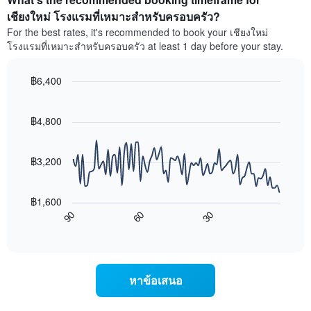
1
ห้อง
เชียงใหม่ โรงแรมที่เหมาะสำหรับครอบครัว?
แกน
พัก
For the best rates, it's recommended to book your เชียงใหม่
แสดง
ใน
หมวด
โรงแรมที่เหมาะสำหรับครอบครัว at least 1 day before your stay.
สุด
หมู่
สัปดาห์
โรงแรม
นี้
฿6,400
ตาม
ที่
Line
จำนวน
Chart
พบ
graphic.
chart
ดาว
ใน
with
฿4,800
แผนภูมิ
90
ช่วง
มี
data
3
แกน
points.
วัน
฿3,200
Y
ที่
1
แผนภูมิ
ผ่าน
แกน
ต่อ
มา
฿1,600
แสดง
ไป
โดย
90
60
30
ราคา
นี้
End
รวบรวม
of
เฉลี่ย
แสดง
ตาม
interactive
ของ
การ
chart
ระดับ
ห้อง
เปลี่ยนแปลง
ดาว
พัก
ของ
แผนภูมิ
หาข้อเสนอ
คืน
ราคา
มี
นี้
ห้อง
แกน
ซึ่ง