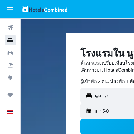
ตั๋วเครื่องบิน
โรงแรม
โรงแรมใน นู
รถเช่า
ค้นหาและเปรียบเทียบโรงแ
เที่ยวบิน+โรงแรม
เดินทางบน HotelsCombin
สำรวจ
ผู้เข้าพัก 2 คน, ห้องพัก 1 ห
ทริป
ส. 15/8
ภาษาไทย