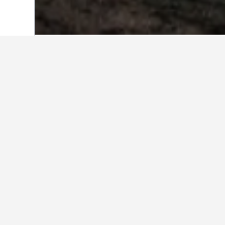
หน้าหลัก
แคนาดา
63,568
นูนาวุต
12
ข้อมูลเชิงลึกเกี่
ใช้เคล็ดลับจากข้อมูล HotelsCombi
เดือนไหนถูกที่สุดสำหรับการจอง
เดือนที่ถูกที่สุดสำหรับการจองโรงแร
กลับกัน เดือนที่ค่าที่พักแพงที่สุดในนู
฿15,000
Bar
Chart
฿10,000
graphic.
chart
with
12
฿5,000
bars.