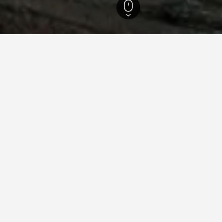
ยวกับการเดินทางสำหรับโรงแรมในน
ned ของเราเพื่อช่วยคุณค้นหาโรงแรมสำหรับทริปครั้งถัดไปของคุ
โรงแรมในนูนาวุต
วันไหนถูกที่สุดสำหรับการ
มในนูนาวุตคือกรกฎาคม (฿7,070) ในทาง
วันที่ถูกที่สุดสำหรับที่พักในนูน
นาวุตคือมีนาคม (฿13,145)
คาดหวังได้ว่าจะจ่ายสูงสุดในวันเ
฿15,000
Bar
Chart
graphic.
฿10,000
chart
with
7
฿5,000
bars.