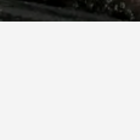
ูนาวุต
ณใน นูนาวุต
เข้าพักโรงแรมในนูนาวุต
าวุต คือ วันศุกร์ (฿6,526) ในทางกลับกัน ผู้เดินทาง
สาร์ ซึ่งราคาเฉลี่ยต่อคืนอยู่ที่ ฿12,296