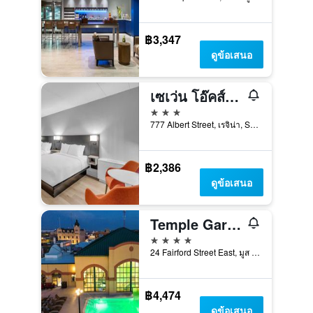
฿3,347
ดูข้อเสนอ
เซเว่น โอ๊คส์ โรงแรม รีจินา, ชัวร์สเตย์ คอลเลกชัน บาย เบสต์ เวสเทิร์น
3 ดาว
777 Albert Street, เรจิน่า, SK, แคนาดา
฿2,386
ดูข้อเสนอ
Temple Gardens Hotel & Spa
4 ดาว
24 Fairford Street East, มูส จอว์, SK, แคนาดา
฿4,474
ดูข้อเสนอ