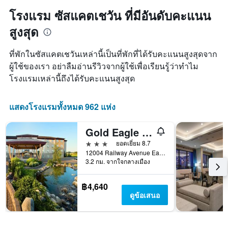
ใกล้
1
ถึง
โรงแรม ซัสแคตเชวัน ที่มีอันดับคะแนน
แกน
วัน
แแส
สูงสุด
ที่
ดง
เข้า
ราคา
พัก
ที่พักในซัสแคตเชวันเหล่านี้เป็นที่พักที่ได้รับคะแนนสูงสุดจาก
เฉลี่ย
แผนภูมิ
ของ
ผู้ใช้ของเรา อย่าลืมอ่านรีวิวจากผู้ใช้เพื่อเรียนรู้ว่าทำไม
มี
ห้อง
โรงแรมเหล่านี้ถึงได้รับคะแนนสูงสุด
แกน
พัก
X
1
แสดงโรงแรมทั้งหมด 962 แห่ง
แกน
แสดง
จำนวน
Gold Eagle Lodge
วัน
3 ดาว
ยอดเยี่ยม 8.7
ก่อน
12004 Railway Avenue East, North Battleford, SK, แคนาดา
การ
3.2 กม. จากใจกลางเมือง
เข้า
พัก
แผนภูมิ
฿4,640
มี
ดูข้อเสนอ
แกน
Y
1