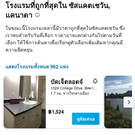
แกน
โรงแรมที่ถูกที่สุดใน ซัสแคตเชวัน,
แแส
แคนาดา
ดง
ราคา
เฉลี่ย
ในขณะนี้โรงแรมเหล่านี้มีราคาถูกที่สุดในซัสแคตเชวัน ซึ่ง
ของ
เราพบสำหรับวันที่เลือก ราคาอาจแตกต่างกันไปตามวันที่
ห้อง
เลือก ให้ใช้การค้นหาเพื่อเรียกดูตัวเลือกเพิ่มเติมหากคุณมี
พัก
ความยืดหยุ่น
แสดงโรงแรมทั้งหมด 962 แห่ง
บัดเจ็ตลอดจ์
1024 College Drive, ซัสคาทูน, SK, แคนาดา
1.7 กม. จากใจกลางเมือง
฿1,524
ดูข้อเสนอ