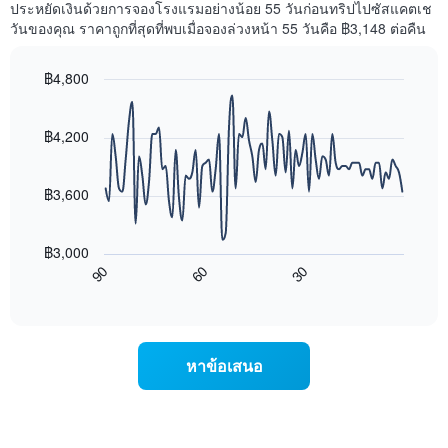
ราคา
ประหยัดเงินด้วยการจองโรงแรมอย่างน้อย 55 วันก่อนทริปไปซัสแคตเช
มี
เฉลี่ย
วันของคุณ ราคาถูกที่สุดที่พบเมื่อจองล่วงหน้า 55 วันคือ ฿3,148 ต่อคืน
แกน
ของ
Y
ห้อง
1
พัก
฿4,800
แกน
ใน
Line
Chart
แแส
แต่ละ
graphic.
chart
ดง
with
วัน
฿4,200
ราคา
90
ของ
data
เฉลี่ย
สัปดาห์
points.
ของ
แผนภูมิ
฿3,600
ห้อง
มี
แผนภูมิ
พัก
แกน
ต่อ
X
฿3,000
ไป
1
60
30
90
นี้
End
แกน
of
แสดง
แสดง
interactive
การ
chart
วัน
เปลี่ยนแปลง
ของ
ของ
สัปดาห์
หาข้อเสนอ
ราคา
แผนภูมิ
ห้อง
มี
พัก
แกน
เมื่อ
Y