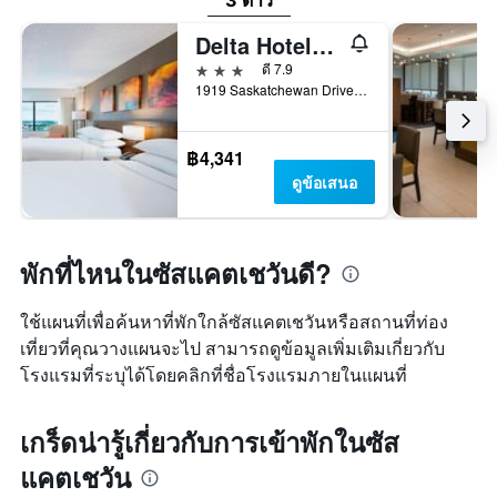
3 ดาว
Delta Hotels by Marriott Regina
3 ดาว
ดี 7.9
1919 Saskatchewan Drive, เรจิน่า, SK, แคนาดา
฿4,341
ดูข้อเสนอ
พักที่ไหนในซัสแคตเชวันดี?
ใช้แผนที่เพื่อค้นหาที่พักใกล้ซัสแคตเชวันหรือสถานที่ท่อง
เที่ยวที่คุณวางแผนจะไป สามารถดูข้อมูลเพิ่มเติมเกี่ยวกับ
โรงแรมที่ระบุได้โดยคลิกที่ชื่อโรงแรมภายในแผนที่
เกร็ดน่ารู้เกี่ยวกับการเข้าพักในซัส
แคตเชวัน