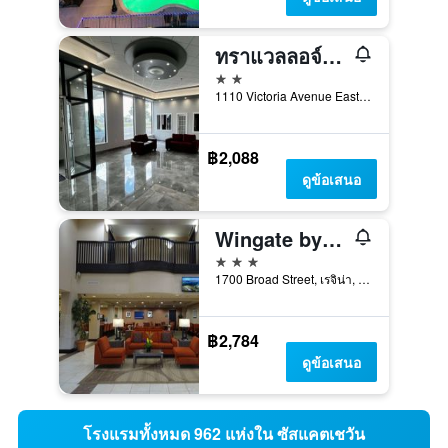
ทราแวลลอจ์ โดย วเมียม รีจินา
2 ดาว
1110 Victoria Avenue East, เรจิน่า, SK, แคนาดา
฿2,088
ดูข้อเสนอ
Wingate by Wyndham Regina
3 ดาว
1700 Broad Street, เรจิน่า, SK, แคนาดา
฿2,784
ดูข้อเสนอ
โรงแรมทั้งหมด 962 แห่งใน ซัสแคตเชวัน