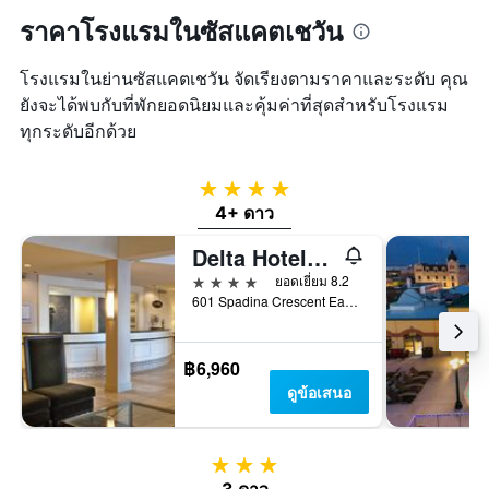
ราคาโรงแรมในซัสแคตเชวัน
โรงแรมในย่านซัสแคตเชวัน จัดเรียงตามราคาและระดับ คุณ
ยังจะได้พบกับที่พักยอดนิยมและคุ้มค่าที่สุดสำหรับโรงแรม
ทุกระดับอีกด้วย
4 ดาว
4+ ดาว
Delta Hotels by Marriott Bessborough
4 ดาว
ยอดเยี่ยม 8.2
601 Spadina Crescent East, ซัสคาทูน, SK, แคนาดา
฿6,960
ดูข้อเสนอ
3 ดาว