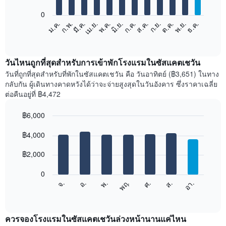
bars.
0
แผนภูมิ
ม.ค.
ก.พ.
มี.ค.
เม.ย.
พ.ค.
มิ.ย.
ก.ค.
ส.ค.
ก.ย.
ต.ค.
พ.ย.
ธ.ค.
ต่อ
End
of
ไป
interactive
นี้
chart
แสดง
วันไหนถูกที่สุดสำหรับการเข้าพักโรงแรมในซัสแคตเชวัน
ราคา
วันที่ถูกที่สุดสำหรับที่พักในซัสแคตเชวัน คือ วันอาทิตย์ (฿3,651) ในทาง
เฉลี่ย
กลับกัน ผู้เดินทางคาดหวังได้ว่าจะจ่ายสูงสุดในวันอังคาร ซึ่งราคาเฉลี่ย
ของ
ต่อคืนอยู่ที่ ฿4,472
ห้อง
พัก
฿6,000
ใน
Bar
แต่ละ
Chart
graphic.
฿4,000
chart
เดือน
with
แผนภูมิ
7
฿2,000
มี
bars.
แกน
0
X
แผนภูมิ
ศ.
พฤ.
พ.
อ.
จ.
อา.
ส.
1
ต่อ
End
แกน
of
ไป
interactive
แสดง
นี้
chart
เดือน
แสดง
ควรจองโรงแรมในซัสแคตเชวันล่วงหน้านานแค่ไหน
แผนภูมิ