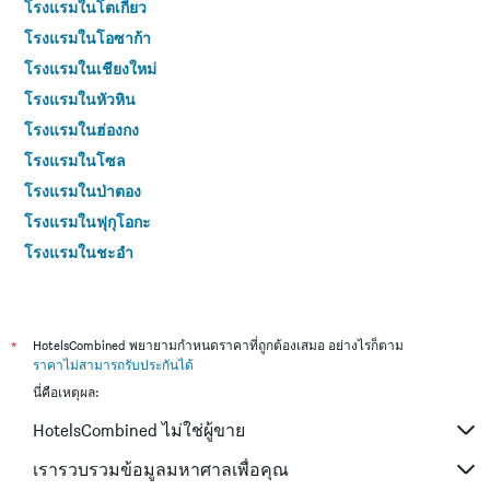
โรงแรมในโตเกียว
โรงแรมในโอซาก้า
โรงแรมในเชียงใหม่
โรงแรมในหัวหิน
โรงแรมในฮ่องกง
โรงแรมในโซล
โรงแรมในป่าตอง
โรงแรมในฟุกุโอกะ
โรงแรมในชะอำ
โรงแรมในกระบี่
โรงแรมในซัปโปโร
โรงแรมในเกาะสมุย
*
HotelsCombined พยายามกำหนดราคาที่ถูกต้องเสมอ อย่างไรก็ตาม
ราคาไม่สามารถรับประกันได้
โรงแรมในเซี่ยงไฮ้
นี่คือเหตุผล:
โรงแรมในเกาะช้าง (ตราด)
HotelsCombined ไม่ใช่ผู้ขาย
โรงแรมในไทเป
โรงแรมในหาดใหญ่
เรารวบรวมข้อมูลมหาศาลเพื่อคุณ