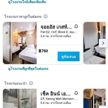
ดูโรงแรมใกล้เคียงเพิ่มเติม
โรงแรมราคาถูกในฮ่องกง
จอยอัส เกสท์เฮาส์
Flat E2, 14/F, Block E, ฮ่องกง, ฮ่องกง
3.4 กม. จากใจกลางเมือง
฿760
ดูข้อเสนอ
ดูโรงแรมที่ถูกที่สุดในฮ่องกง
โรงแรมแนะนำ
เช็ค อินน์ เอสเค - โฮสเทล
2/F, Kwong Wah Mansion, 269-273 Hennessy Road, ฮ่องกง, ฮ่องกง
5.4 กม. จากใจกลางเมือง