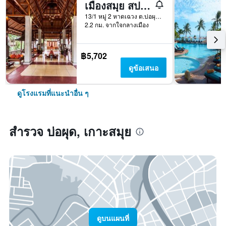
เมืองสมุย สปา รีสอร์ท
13/1 หมู่ 2 หาดเฉวง ต.บ่อผุด, เกาะสมุย, ประเทศไทย
2.2 กม. จากใจกลางเมือง
฿5,702
ดูข้อเสนอ
ดูโรงแรมที่แนะนำอื่น ๆ
สำรวจ บ่อผุด, เกาะสมุย
ดูบนแผนที่