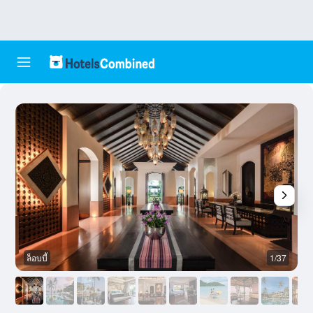
ล็อบบี้
1/37
ส